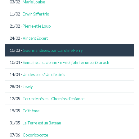
03/02 -
Marie Louise
11/02 -
Erwin Siffer trio
21/02 -
Pierre et le Loup
24/02 -
Vincent Eckert
10/03 -
Gourmandises, par Caroline Ferry
10/04 -
Semaine alsacienne - e Friehjohr fer unseri Sproch
14/04 -
Un des sens/ Un die sin’s
28/04 -
Jewly
12/05 -
Terre de rêves - Chemins d’enfance
19/05 -
To’thème
31/05 -
La Terre est un Bateau
07/06 -
Cocoricocotte