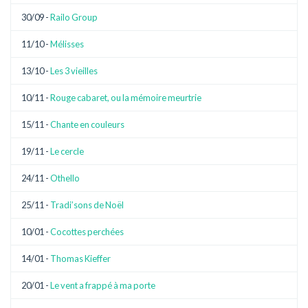
30/09 -
Railo Group
11/10 -
Mélisses
13/10 -
Les 3 vieilles
10/11 -
Rouge cabaret, ou la mémoire meurtrie
15/11 -
Chante en couleurs
19/11 -
Le cercle
24/11 -
Othello
25/11 -
Tradi’sons de Noël
10/01 -
Cocottes perchées
14/01 -
Thomas Kieffer
20/01 -
Le vent a frappé à ma porte