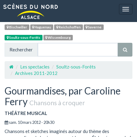
Navig
Bischwiller
Haguenau
Reichshoffen
Saverne
Soultz-sous-Forêts
Wissembourg
Rechercher
Les spectacles
Soultz-sous-Forêts
Archives 2011-2012
Gourmandises, par Caroline
Ferry
Chansons à croquer
THÉÂTRE MUSICAL
sam. 10 mars 2012 - 20h30
Chansons et sketches imaginés autour du thème des