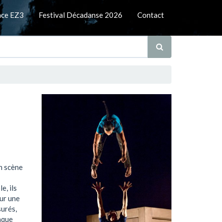
nce EZ3
Festival Décadanse 2026
Contact
n scène
e, ils
Sur une
surés,
aque