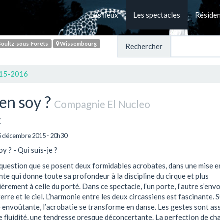
Les lieux
Les spectacles
Réside
oultz-sous-Forêts
Wissembourg
Rechercher
015-2016
en soy ?
Compagnie El Nucleo
E
5 décembre 2015 - 20h30
y ? - Qui suis-je ?
 question que se posent deux formidables acrobates, dans une mise e
te qui donne toute sa profondeur à la discipline du cirque et plus
ièrement à celle du porté. Dans ce spectacle, l’un porte, l’autre s’envol
terre et le ciel. L’harmonie entre les deux circassiens est fascinante. 
envoûtante, l’acrobatie se transforme en danse. Les gestes sont as
 fluidité, une tendresse presque déconcertante. La perfection de ch