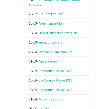
19/02 -
Orchestre Philharmonique de
Strasbourg
25/02 -
De Bric et de Broc
10/03 -
Comment moi je ?
15/03 -
Ballet National de New-Delhi
18/03 -
Arnaud Tsamère
24/03 -
Raphael / Somnambules
31/03 -
Crises de mer
14/04 -
Les Scouts – Revue 2016
15/04 -
Les Scouts – Revue 2016
16/04 -
Les Scouts – Revue 2016
21/04 -
Moi et ma Bouche
03/05 -
La Belle