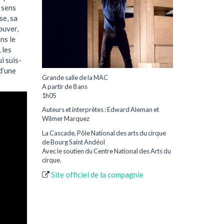
e sens
se, sa
ouver,
ns le
 les
i suis-
d’une
Grande salle de la MAC
A partir de 8 ans
1h05
Auteurs et interprètes : Edward Aleman et
Wilmer Marquez
La Cascade, Pôle National des arts du cirque
de Bourg Saint Andéol
Avec le soutien du Centre National des Arts du
cirque.
Site officiel de la compagnie