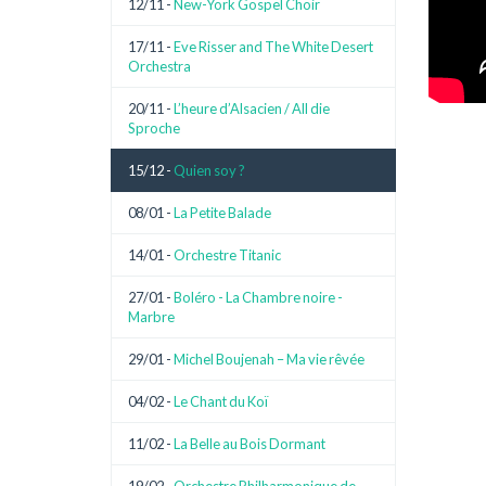
12/11 -
New-York Gospel Choir
17/11 -
Eve Risser and The White Desert
Orchestra
20/11 -
L’heure d’Alsacien / All die
Sproche
15/12 -
Quien soy ?
08/01 -
La Petite Balade
14/01 -
Orchestre Titanic
27/01 -
Boléro - La Chambre noire -
Marbre
29/01 -
Michel Boujenah – Ma vie rêvée
04/02 -
Le Chant du Koï
11/02 -
La Belle au Bois Dormant