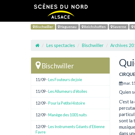
Bischwiller
Haguenau
Reichshoffen
Saverne
S
Les spectacles
Bischwiller
Archives 2
Qui
Bischwiller
CIRQU
11/09 -
Les Fouteurs de joie
mar. 1
11/09 -
Les Allumeurs d’étoiles
Quien so
C’est la
12/09 -
Pour la Petite Histoire
percutan
particul
12/09 -
Manège des 1001 nuits
sont la 
musique 
12/09 -
Les Instruments Géants d’Etienne
Favre
dans une