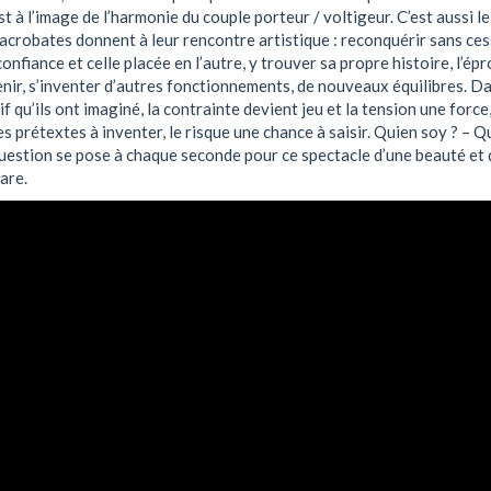
st à l’image de l’harmonie du couple porteur / voltigeur. C’est aussi l
acrobates donnent à leur rencontre artistique : reconquérir sans ces
onfiance et celle placée en l’autre, y trouver sa propre histoire, l’épr
nir, s’inventer d’autres fonctionnements, de nouveaux équilibres. Da
if qu’ils ont imaginé, la contrainte devient jeu et la tension une force,
s prétextes à inventer, le risque une chance à saisir. Quien soy ? – Qu
 question se pose à chaque seconde pour ce spectacle d’une beauté et 
are.