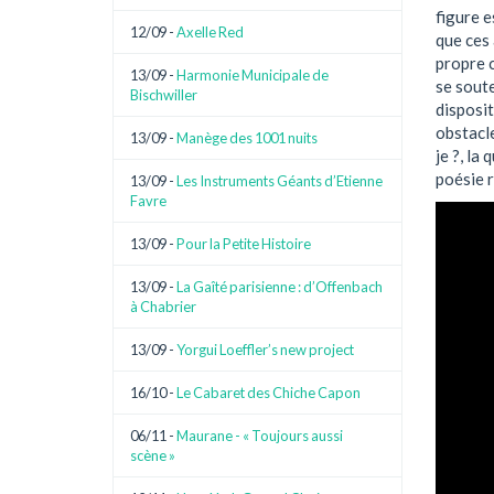
figure e
12/09 -
Axelle Red
que ces 
propre c
13/09 -
Harmonie Municipale de
se soute
Bischwiller
disposit
obstacle
13/09 -
Manège des 1001 nuits
je ?, la
poésie r
13/09 -
Les Instruments Géants d’Etienne
Favre
13/09 -
Pour la Petite Histoire
13/09 -
La Gaîté parisienne : d’Offenbach
à Chabrier
13/09 -
Yorgui Loeffler’s new project
16/10 -
Le Cabaret des Chiche Capon
06/11 -
Maurane - « Toujours aussi
scène »