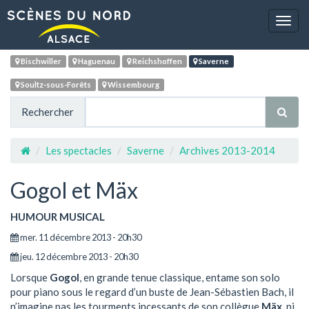
Navig
Bischwiller
Haguenau
Reichshoffen
Saverne
Soultz-sous-Forêts
Wissembourg
Rechercher
Les spectacles
Saverne
Archives 2013-2014
Gogol et Mäx
HUMOUR MUSICAL
mer. 11 décembre 2013 - 20h30
jeu. 12 décembre 2013 - 20h30
Lorsque
Gogol
, en grande tenue classique, entame son solo
pour piano sous le regard d’un buste de Jean-Sébastien Bach, il
n’imagine pas les tourments incessants de son collègue
Mäx
, ni