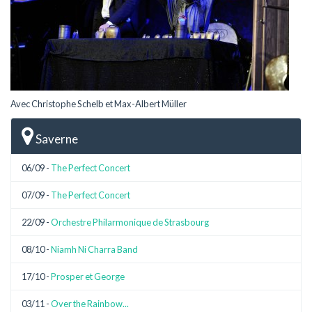
Avec Christophe Schelb et Max-Albert Müller
Saverne
06/09 -
The Perfect Concert
07/09 -
The Perfect Concert
22/09 -
Orchestre Philarmonique de Strasbourg
08/10 -
Niamh Ni Charra Band
17/10 -
Prosper et George
03/11 -
Over the Rainbow...