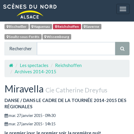
Navig
Bischwiller
Haguenau
Reichshoffen
Saverne
Soultz-sous-Forêts
Wissembourg
Rechercher
Les spectacles
Reichshoffen
Archives 2014-2015
Miravella
Cie Catherine Dreyfus
DANSE / DANS LE CADRE DE LA TOURNÉE 2014-2015 DES
RÉGIONALES
mar. 27 janvier 2015 - 09h30
mar. 27 janvier 2015 - 14h15
le premier jour, le premier soir, la première nuit.