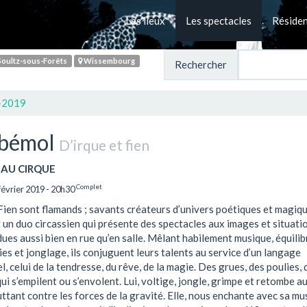
Les lieux
Les spectacles
Réside
oultz-sous-Forêts
Wissembourg
Rechercher
-2019
 bémol
D’irque et fien
AU CIRQUE
Complet
février 2019 - 20h30
Fien sont flamands ; savants créateurs d’univers poétiques et magique
un duo circassien qui présente des spectacles aux images et situati
ues aussi bien en rue qu’en salle. Mêlant habilement musique, équilib
es et jonglage, ils conjuguent leurs talents au service d’un langage
l, celui de la tendresse, du rêve, de la magie. Des grues, des poulies,
ui s’empilent ou s’envolent. Lui, voltige, jongle, grimpe et retombe a
uttant contre les forces de la gravité. Elle, nous enchante avec sa mu