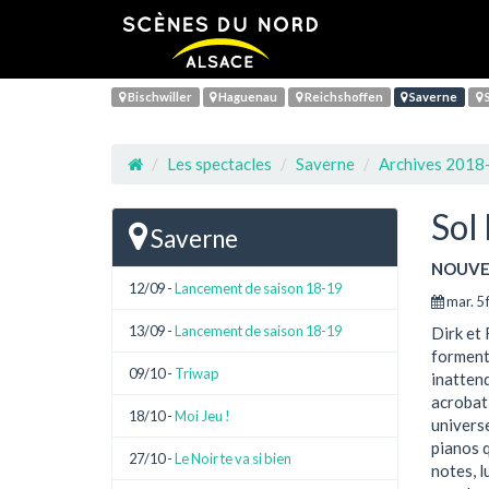
Bischwiller
Haguenau
Reichshoffen
Saverne
S
Les spectacles
Saverne
Archives 2018
Sol
Saverne
NOUVE
12/09 -
Lancement de saison 18-19
mar. 5 
13/09 -
Lancement de saison 18-19
Dirk et 
forment 
09/10 -
Triwap
inattend
acrobati
18/10 -
Moi Jeu !
universe
pianos q
27/10 -
Le Noir te va si bien
notes, l