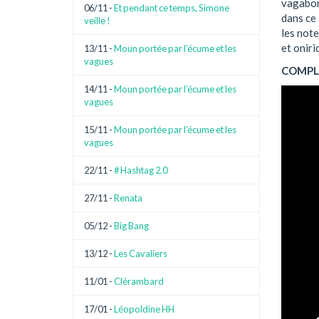
vagabond
06/11 -
Et pendant ce temps, Simone
dans ce 
veille !
les note
et oniri
13/11 -
Moun portée par l’écume et les
vagues
COMPLET
14/11 -
Moun portée par l’écume et les
vagues
15/11 -
Moun portée par l’écume et les
vagues
22/11 -
# Hashtag 2.0
27/11 -
Renata
05/12 -
Big Bang
13/12 -
Les Cavaliers
11/01 -
Clérambard
17/01 -
Léopoldine HH