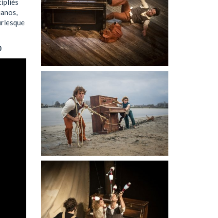
ipliés
ianos,
urlesque
0