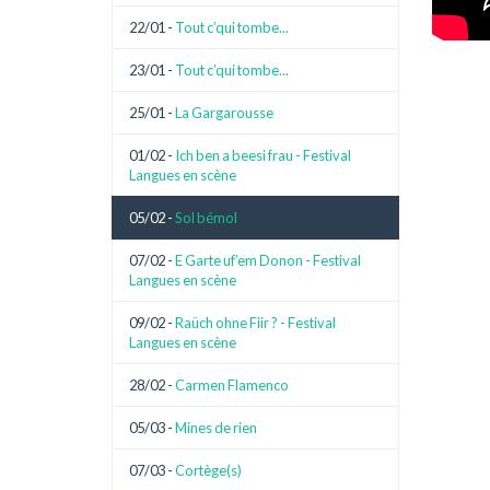
22/01 -
Tout c’qui tombe...
23/01 -
Tout c’qui tombe...
25/01 -
La Gargarousse
01/02 -
Ich ben a beesi frau - Festival
Langues en scène
05/02 -
Sol bémol
07/02 -
E Garte uf’em Donon - Festival
Langues en scène
09/02 -
Raüch ohne Fiir ? - Festival
Langues en scène
28/02 -
Carmen Flamenco
05/03 -
Mines de rien
07/03 -
Cortège(s)