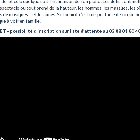
e, et cela quelque soit l’inclinaison de son piano. Les défis sont mult
spectacle où tout prend de la hauteur, les hommes, les massues, les p
s de musiques… et les âmes. Sol bémol, c’est un spectacle de cirque b
que à voir en famille.
 - possibilité d’inscription sur liste d’attente au 03 88 01 80 4