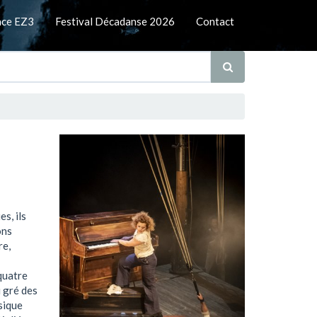
nce EZ3
Festival Décadanse 2026
Contact
s, ils
ons
re,
 quatre
u gré des
sique