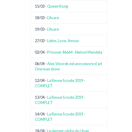
15/03 -
Queen Kong
18/03 -
L’Avare
19/03 -
L’Avare
27/03 -
Liebe, Love, Amour
02/04 -
Prisoner 46664 - Nelson Mandela
06/04 -
Alex Vizorek est une oeuvre d’art
One man show
12/04 -
La Revue Scoute 2019 -
COMPLET
13/04 -
La Revue Scoute 2019 -
COMPLET
14/04 -
La Revue Scoute 2019 -
COMPLET
24/04 -
Le dernier cèdre du Liban