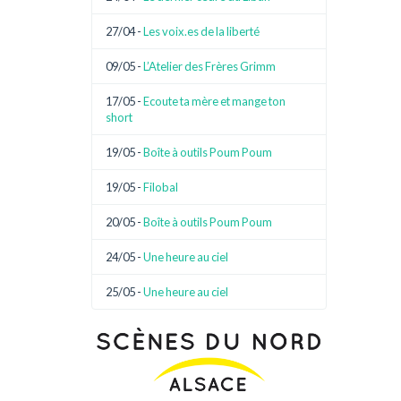
27/04 -
Les voix.es de la liberté
09/05 -
L’Atelier des Frères Grimm
17/05 -
Ecoute ta mère et mange ton
short
19/05 -
Boîte à outils Poum Poum
19/05 -
Filobal
20/05 -
Boîte à outils Poum Poum
24/05 -
Une heure au ciel
25/05 -
Une heure au ciel