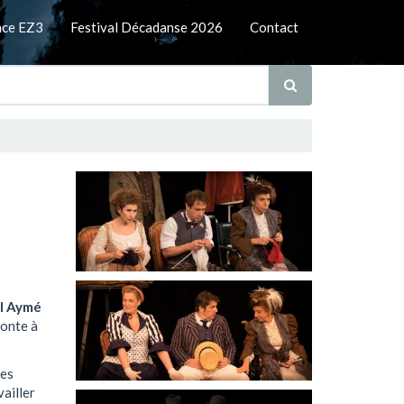
nce EZ3
Festival Décadanse 2026
Contact
l Aymé
ronte à
ses
vailler