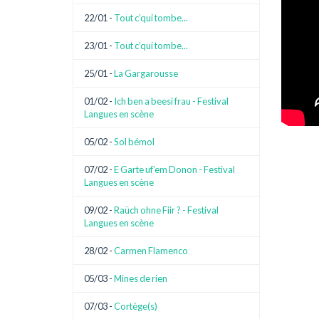
22/01 -
Tout c’qui tombe...
23/01 -
Tout c’qui tombe...
25/01 -
La Gargarousse
01/02 -
Ich ben a beesi frau - Festival
Langues en scène
05/02 -
Sol bémol
07/02 -
E Garte uf’em Donon - Festival
Langues en scène
09/02 -
Raüch ohne Fiir ? - Festival
Langues en scène
28/02 -
Carmen Flamenco
05/03 -
Mines de rien
07/03 -
Cortège(s)