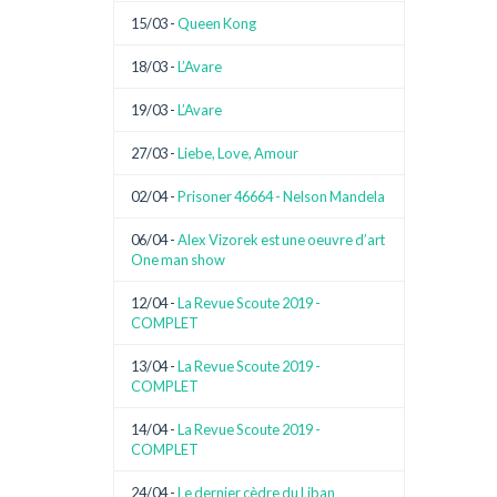
15/03 -
Queen Kong
18/03 -
L’Avare
19/03 -
L’Avare
27/03 -
Liebe, Love, Amour
02/04 -
Prisoner 46664 - Nelson Mandela
06/04 -
Alex Vizorek est une oeuvre d’art
One man show
12/04 -
La Revue Scoute 2019 -
COMPLET
13/04 -
La Revue Scoute 2019 -
COMPLET
14/04 -
La Revue Scoute 2019 -
COMPLET
24/04 -
Le dernier cèdre du Liban