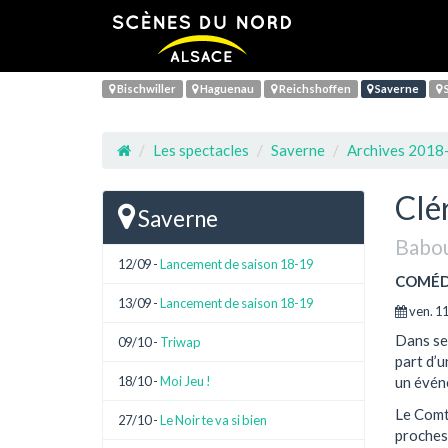
Bischwiller
Haguenau
Reichshoffen
Saverne
S
Les spectacles
Saverne
Archives 2018
Clé
Saverne
Babo
12/09 -
Lancement de saison 18-19
COMÉD
13/09 -
Lancement de saison 18-19
ven. 11
Dans se
09/10 -
Triwap
part d’u
18/10 -
Moi Jeu !
un événe
Le Com
27/10 -
Le Noir te va si bien
proches.