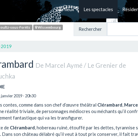
Les lieux
Les spectacles
Réside
oultz-sous-Forêts
Wissembourg
Rechercher
-2019
rambard
De Marcel Aymé / Le Grenier de
uchka
IE
 janvier 2019 - 20h30
s contes, comme dans son chef d’œuvre théâtral
Clérambard
,
Marce
ne réalité triviale, de personnages médiocres ou méchants qu’il conf
ment fantastique qui va les transfigurer.
te de
Clérambard
, hobereau ruiné, étouffé par les dettes, tyrannise 
 Dans son château délabré qu’il veut à tout prix conserver, il fait tra