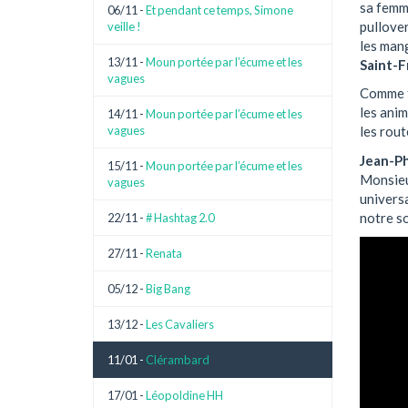
sa femme
06/11 -
Et pendant ce temps, Simone
pullover
veille !
les mang
13/11 -
Moun portée par l’écume et les
Saint-F
vagues
Comme fo
les anim
14/11 -
Moun portée par l’écume et les
vagues
les rou
Jean-Ph
15/11 -
Moun portée par l’écume et les
Monsieu
vagues
universa
notre so
22/11 -
# Hashtag 2.0
27/11 -
Renata
05/12 -
Big Bang
13/12 -
Les Cavaliers
11/01 -
Clérambard
17/01 -
Léopoldine HH