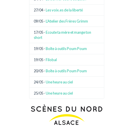
27/04 -
Les voix.es de la liberté
09/05 -
L’Atelier des Frères Grimm
17/05 -
Ecoute ta mère et mange ton
short
19/05 -
Boîte à outils Poum Poum
19/05 -
Filobal
20/05 -
Boîte à outils Poum Poum
24/05 -
Une heure au ciel
25/05 -
Une heure au ciel