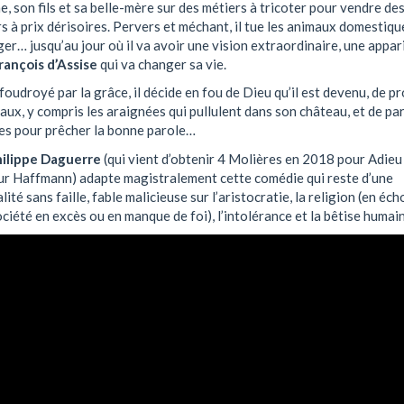
, son fils et sa belle-mère sur des métiers à tricoter pour vendre de
s à prix dérisoires. Pervers et méchant, il tue les animaux domestiqu
er… jusqu’au jour où il va avoir une vision extraordinaire, une appar
rançois d’Assise
qui va changer sa vie.
udroyé par la grâce, il décide en fou de Dieu qu’il est devenu, de p
aux, y compris les araignées qui pullulent dans son château, et de par
tes pour prêcher la bonne parole…
ilippe Daguerre
(qui vient d’obtenir 4 Molières en 2018 pour Adieu
r Haffmann) adapte magistralement cette comédie qui reste d’une
lité sans faille, fable malicieuse sur l’aristocratie, la religion (en éch
ciété en excès ou en manque de foi), l’intolérance et la bêtise humain