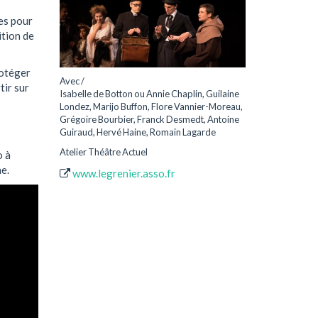
s
es pour
ition de
rotéger
Avec /
tir sur
Isabelle de Botton ou Annie Chaplin, Guilaine
Londez, Marijo Buffon, Flore Vannier-Moreau,
Grégoire Bourbier, Franck Desmedt, Antoine
Guiraud, Hervé Haine, Romain Lagarde
Atelier Théâtre Actuel
o à
e.
www.legrenier.asso.fr