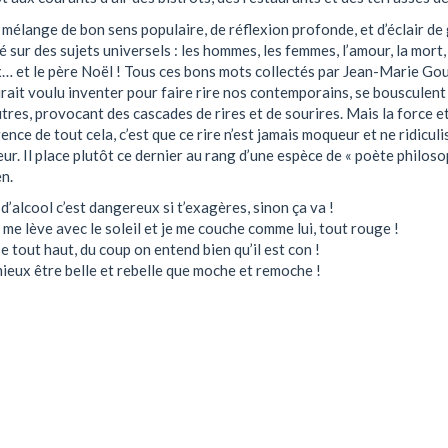
 mélange de bon sens populaire, de réflexion profonde, et d’éclair de
é sur des sujets universels : les hommes, les femmes, l’amour, la mort,
… et le père Noël ! Tous ces bons mots collectés par Jean-Marie Gou
rait voulu inventer pour faire rire nos contemporains, se bousculent 
utres, provocant des cascades de rires et de sourires. Mais la force e
igence de tout cela, c’est que ce rire n’est jamais moqueur et ne ridiculi
ur. Il place plutôt ce dernier au rang d’une espèce de « poète philoso
n.
d’alcool c’est dangereux si t’exagères, sinon ça va !
me lève avec le soleil et je me couche comme lui, tout rouge !
e tout haut, du coup on entend bien qu’il est con !
ieux être belle et rebelle que moche et remoche !