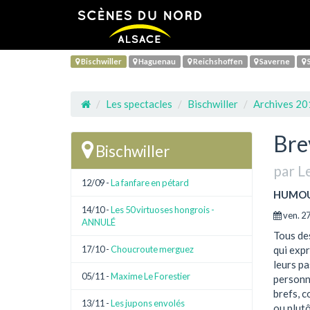
Bischwiller
Haguenau
Reichshoffen
Saverne
S
Les spectacles
Bischwiller
Archives 2
Bre
Bischwiller
par L
12/09 -
La fanfare en pétard
HUMO
14/10 -
Les 50 virtuoses hongrois -
ven. 27
ANNULÉ
Tous de
17/10 -
Choucroute merguez
qui expr
leurs pa
05/11 -
Maxime Le Forestier
personna
brefs, c
13/11 -
Les jupons envolés
ou plutô