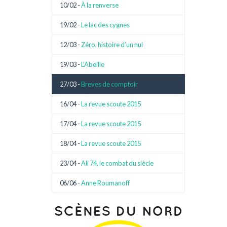
10/02 -
À la renverse
19/02 -
Le lac des cygnes
12/03 -
Zéro, histoire d’un nul
19/03 -
L’Abeille
27/03 -
Breves de comptoir
16/04 -
La revue scoute 2015
17/04 -
La revue scoute 2015
18/04 -
La revue scoute 2015
23/04 -
Ali 74, le combat du siècle
06/06 -
Anne Roumanoff