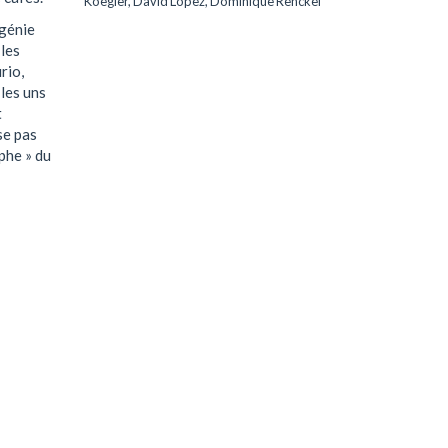
Koegler, David Lopez, Dominique Renckel
 génie
 les
rio,
les uns
t
se pas
phe » du