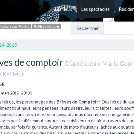
Les lieux
Les spectacles
Réside
oultz-sous-Forêts
Wissembourg
Rechercher
014-2015
ves de comptoir
D’après Jean-Marie Gouri
e Kafteur
UR
 mars 2015 - 20h30
s héros, les personnages des
Brèves de Comptoir
! Des héros du qu
iment tout haut leurs pensées, leurs désirs, leurs craintes, leurs souf
ssions. Dans un va et vient incessant, nous découvrons une galerie d
ges particulièrement savoureux, saisie en un éclair à travers des p
oncis, parfois fulgurants. Autant de mots d’auteurs lâchés aux quatre
t aux courants d’air des bistrots, des restaurants et des terrasses de