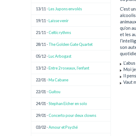
C’est un
13/11 -
Les Jupons envolés
alcoolis
19/11 -
Laisse venir
animaux
qu’on au
21/11 -
Celtic rythms
et les a
l’intell
28/11 -
The Golden Gate Quartet
son aute
quotidie
05/12 -
Luc Arbogast
L’abus 
13/12 -
Entre 2 roseaux, l’enfant
Moi je 
Il pens
22/01 -
Ma Cabane
Vaut m
22/01 -
Guitou
24/01 -
Stephan Eicher en solo
29/01 -
Concerto pour deux clowns
03/02 -
Amour et Psyché