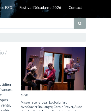
nce EZ3
Festival Décadanse 2026
Contact
o /
otidien
frances,
e
1h20
ropos
Mise en scène : Jean Luc Falbriard
 vents,
Avec Xavier Boulanger, Carole Breyer, Aude
 cafés.