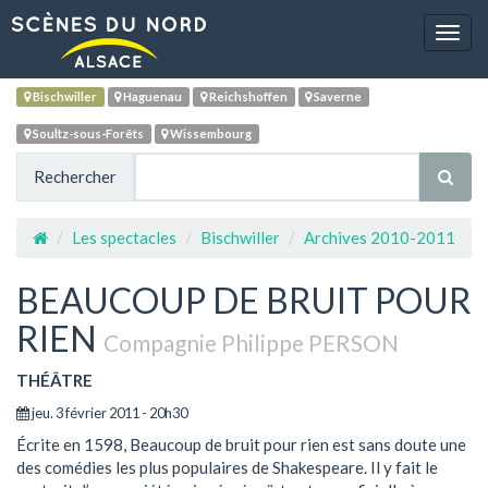
Navig
Bischwiller
Haguenau
Reichshoffen
Saverne
Soultz-sous-Forêts
Wissembourg
Rechercher
Les spectacles
Bischwiller
Archives 2010-2011
BEAUCOUP DE BRUIT POUR
RIEN
Compagnie Philippe PERSON
THÉÂTRE
jeu. 3 février 2011 - 20h30
Écrite en 1598, Beaucoup de bruit pour rien est sans doute une
des comédies les plus populaires de Shakespeare. Il y fait le