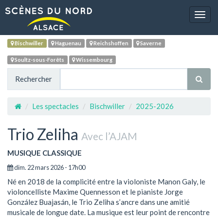
Navig
Bischwiller
Haguenau
Reichshoffen
Saverne
Soultz-sous-Forêts
Wissembourg
Rechercher
Les spectacles
Bischwiller
2025-2026
Trio Zeliha
Avec l’AJAM
MUSIQUE CLASSIQUE
dim. 22 mars 2026 - 17h00
Né en 2018 de la complicité entre la violoniste Manon Galy, le
violoncelliste Maxime Quennesson et le pianiste Jorge
González Buajasán, le Trio Zeliha s’ancre dans une amitié
musicale de longue date. La musique est leur point de rencontre