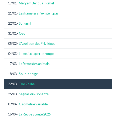
17/01 -
Meryem Benoua - Reflet
21/01 -
Les hamsters n’existent pas
22/01 -
Sur un fil
31/01 -
Ose
05/02 -
L’Abolition des Privilèges
04/03 -
Le petit chaperon rouge
17/03 -
La ferme des animals
18/03 -
Sous la neige
22/03 -
Trio Zeliha
26/03 -
Segnali di Risonanza
09/04 -
Géométrie variable
16/04 -
La Revue Scoute 2026