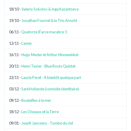
18/10 -
Valeriy Sokolov & Inga Kazantseva
19/10 -
Jonathan Fournel & le Trio Arnold
06/11 -
Quatorze (Farce macabre !)
12/11 -
L’amie
16/11 -
Hugo Meder et Arthur Hinnewinkel
20/11 -
Henri Texier - Blue Roots Quintet
22/11 -
Laurie Peret - A bientôt quelque part
03/12 -
SarkHollande (comédie identitaire)
09/12 -
Bouteilles à la mer
18/12 -
Les Oiseaux et la Terre
09/01 -
Jeanfi Janssens - Tombé du ciel