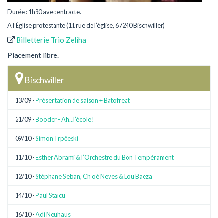
Durée : 1h30 avec entracte.
A l’Église protestante (11 rue de l’église, 67240 Bischwiller)
Billetterie Trio Zeliha
Placement libre.
Bischwiller
13/09 -
Présentation de saison + Batofreat
21/09 -
Booder - Ah...l’école !
09/10 -
Simon Trpčeski
11/10 -
Esther Abrami & l’Orchestre du Bon Tempérament
12/10 -
Stéphane Seban, Chloé Neves & Lou Baeza
14/10 -
Paul Staïcu
16/10 -
Adi Neuhaus