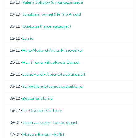
18/10 -
Valeriy Sokolov & Inga Kazantseva
19/10 -
Jonathan Fournel & le Trio Arnold
06/11 -
Quatorze (Farce macabre !)
12/11 -
L’amie
16/11 -
Hugo Meder et Arthur Hinnewinkel
20/11 -
Henri Texier - Blue Roots Quintet
22/11 -
Laurie Peret - A bientôt quelque part
03/12 -
SarkHollande (comédie identitaire)
09/12 -
Bouteilles à la mer
18/12 -
Les Oiseaux et la Terre
09/01 -
Jeanfi Janssens - Tombé du ciel
17/01 -
Meryem Benoua - Reflet