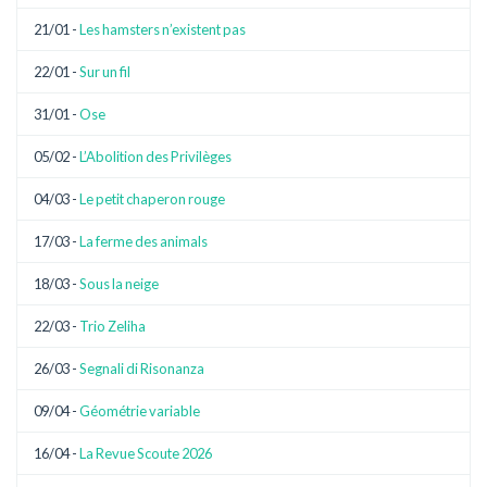
21/01 -
Les hamsters n’existent pas
22/01 -
Sur un fil
31/01 -
Ose
05/02 -
L’Abolition des Privilèges
04/03 -
Le petit chaperon rouge
17/03 -
La ferme des animals
18/03 -
Sous la neige
22/03 -
Trio Zeliha
26/03 -
Segnali di Risonanza
09/04 -
Géométrie variable
16/04 -
La Revue Scoute 2026