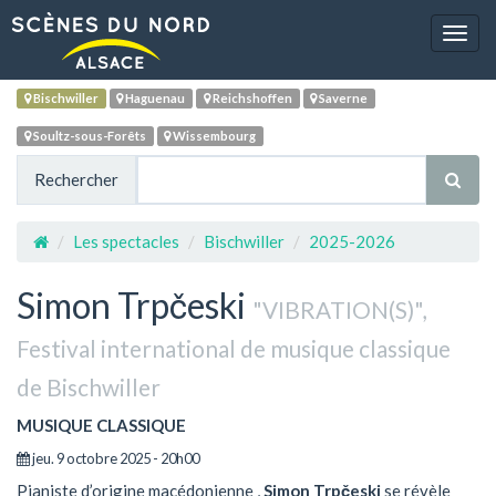
Navig
Bischwiller
Haguenau
Reichshoffen
Saverne
Soultz-sous-Forêts
Wissembourg
Rechercher
Les spectacles
Bischwiller
2025-2026
Simon Trpčeski
"VIBRATION(S)",
Festival international de musique classique
de Bischwiller
MUSIQUE CLASSIQUE
jeu. 9 octobre 2025 - 20h00
Pianiste d’origine macédonienne ,
Simon Trpčeski
se révèle