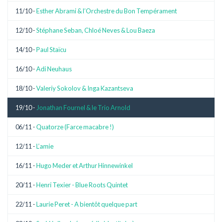
11/10 -
Esther Abrami & l’Orchestre du Bon Tempérament
12/10 -
Stéphane Seban, Chloé Neves & Lou Baeza
14/10 -
Paul Staïcu
16/10 -
Adi Neuhaus
18/10 -
Valeriy Sokolov & Inga Kazantseva
19/10 -
Jonathan Fournel & le Trio Arnold
06/11 -
Quatorze (Farce macabre !)
12/11 -
L’amie
16/11 -
Hugo Meder et Arthur Hinnewinkel
20/11 -
Henri Texier - Blue Roots Quintet
22/11 -
Laurie Peret - A bientôt quelque part