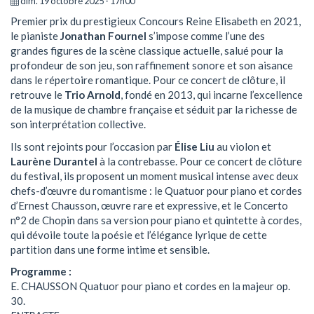
dim. 19 octobre 2025 - 17h00
Premier prix du prestigieux Concours Reine Elisabeth en 2021,
le pianiste
Jonathan Fournel
s’impose comme l’une des
grandes figures de la scène classique actuelle, salué pour la
profondeur de son jeu, son raffinement sonore et son aisance
dans le répertoire romantique. Pour ce concert de clôture, il
retrouve le
Trio Arnold
, fondé en 2013, qui incarne l’excellence
de la musique de chambre française et séduit par la richesse de
son interprétation collective.
Ils sont rejoints pour l’occasion par
Élise Liu
au violon et
Laurène Durantel
à la contrebasse. Pour ce concert de clôture
du festival, ils proposent un moment musical intense avec deux
chefs-d’œuvre du romantisme : le Quatuor pour piano et cordes
d’Ernest Chausson, œuvre rare et expressive, et le Concerto
n°2 de Chopin dans sa version pour piano et quintette à cordes,
qui dévoile toute la poésie et l’élégance lyrique de cette
partition dans une forme intime et sensible.
Programme :
E. CHAUSSON Quatuor pour piano et cordes en la majeur op.
30.