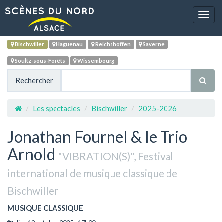
Navig
Bischwiller
Haguenau
Reichshoffen
Saverne
Soultz-sous-Forêts
Wissembourg
Rechercher
Les spectacles
Bischwiller
2025-2026
Jonathan Fournel & le Trio
Arnold
"VIBRATION(S)", Festival
international de musique classique de
Bischwiller
MUSIQUE CLASSIQUE