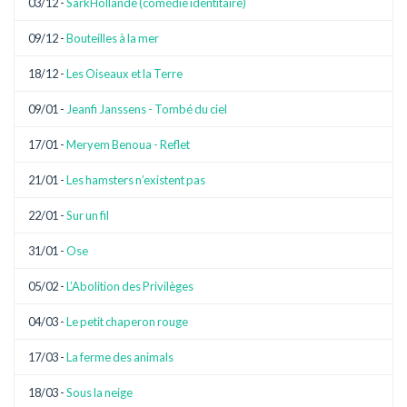
03/12 -
SarkHollande (comédie identitaire)
09/12 -
Bouteilles à la mer
18/12 -
Les Oiseaux et la Terre
09/01 -
Jeanfi Janssens - Tombé du ciel
17/01 -
Meryem Benoua - Reflet
21/01 -
Les hamsters n’existent pas
22/01 -
Sur un fil
31/01 -
Ose
05/02 -
L’Abolition des Privilèges
04/03 -
Le petit chaperon rouge
17/03 -
La ferme des animals
18/03 -
Sous la neige