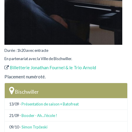
Durée : 1h20 avec entracte
En partenariat avec la Ville de Bischwiller.
Billetterie Jonathan Fournel & le Trio Arnold
Placement numéroté.
Bischwiller
13/09 -
Présentation de saison + Batofreat
21/09 -
Booder - Ah...l’école !
09/10 -
Simon Trpčeski