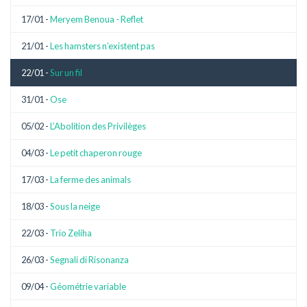
17/01 -
Meryem Benoua - Reflet
21/01 -
Les hamsters n’existent pas
22/01 -
Sur un fil
31/01 -
Ose
05/02 -
L’Abolition des Privilèges
04/03 -
Le petit chaperon rouge
17/03 -
La ferme des animals
18/03 -
Sous la neige
22/03 -
Trio Zeliha
26/03 -
Segnali di Risonanza
09/04 -
Géométrie variable