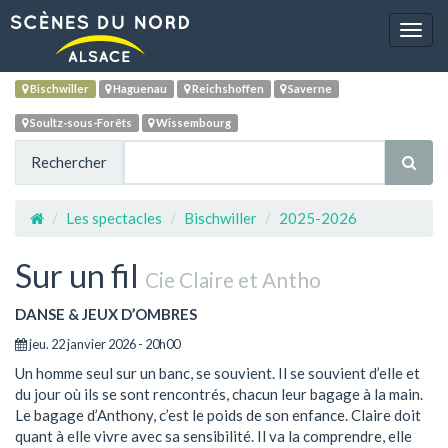
Navig
Bischwiller
Haguenau
Reichshoffen
Saverne
Soultz-sous-Forêts
Wissembourg
Rechercher
Les spectacles
Bischwiller
2025-2026
Sur un fil
Cie Claire et Antho
DANSE & JEUX D’OMBRES
jeu. 22 janvier 2026 - 20h00
Un homme seul sur un banc, se souvient. Il se souvient d’elle et
du jour où ils se sont rencontrés, chacun leur bagage à la main.
Le bagage d’Anthony, c’est le poids de son enfance. Claire doit
quant à elle vivre avec sa sensibilité. Il va la comprendre, elle