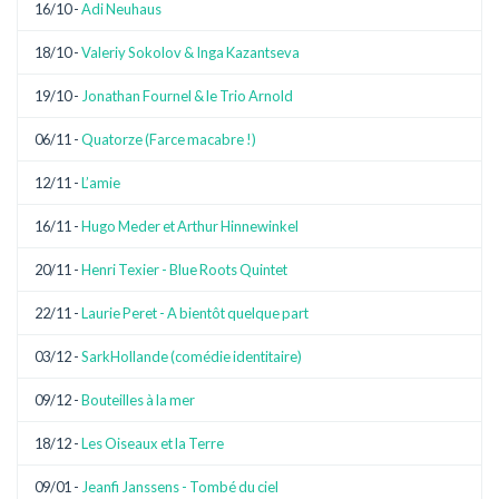
16/10 -
Adi Neuhaus
18/10 -
Valeriy Sokolov & Inga Kazantseva
19/10 -
Jonathan Fournel & le Trio Arnold
06/11 -
Quatorze (Farce macabre !)
12/11 -
L’amie
16/11 -
Hugo Meder et Arthur Hinnewinkel
20/11 -
Henri Texier - Blue Roots Quintet
22/11 -
Laurie Peret - A bientôt quelque part
03/12 -
SarkHollande (comédie identitaire)
09/12 -
Bouteilles à la mer
18/12 -
Les Oiseaux et la Terre
09/01 -
Jeanfi Janssens - Tombé du ciel