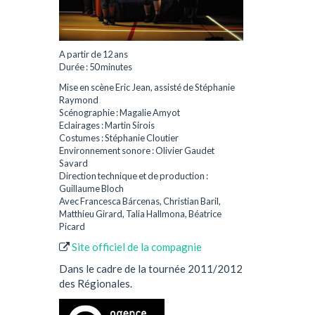
A partir de 12 ans
Durée : 50 minutes
Mise en scène Eric Jean, assisté de Stéphanie
Raymond
Scénographie : Magalie Amyot
Eclairages : Martin Sirois
Costumes : Stéphanie Cloutier
Environnement sonore : Olivier Gaudet
Savard
Direction technique et de production :
Guillaume Bloch
Avec Francesca Bárcenas, Christian Baril,
Matthieu Girard, Talia Hallmona, Béatrice
Picard
Site officiel de la compagnie
Dans le cadre de la tournée 2011/2012
des Régionales.