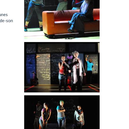
eunes
nde-son