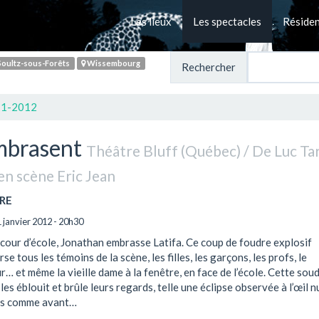
Les lieux
Les spectacles
Réside
oultz-sous-Forêts
Wissembourg
Rechercher
11-2012
mbrasent
Théâtre Bluff (Québec) / De Luc Tar
en scène Eric Jean
RE
 janvier 2012 - 20h30
cour d’école, Jonathan embrasse Latifa. Ce coup de foudre explosif
se tous les témoins de la scène, les filles, les garçons, les profs, le
r… et même la vieille dame à la fenêtre, en face de l’école. Cette sou
les éblouit et brûle leurs regards, telle une éclipse observée à l’œil n
lus comme avant…