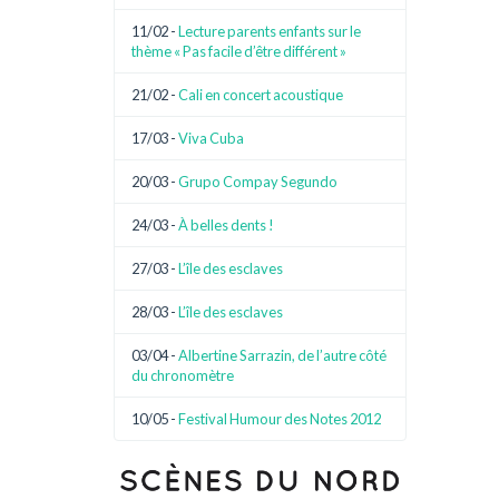
11/02 -
Lecture parents enfants sur le
thème « Pas facile d’être différent »
21/02 -
Cali en concert acoustique
17/03 -
Viva Cuba
20/03 -
Grupo Compay Segundo
24/03 -
À belles dents !
27/03 -
L’île des esclaves
28/03 -
L’île des esclaves
03/04 -
Albertine Sarrazin, de l’autre côté
du chronomètre
10/05 -
Festival Humour des Notes 2012