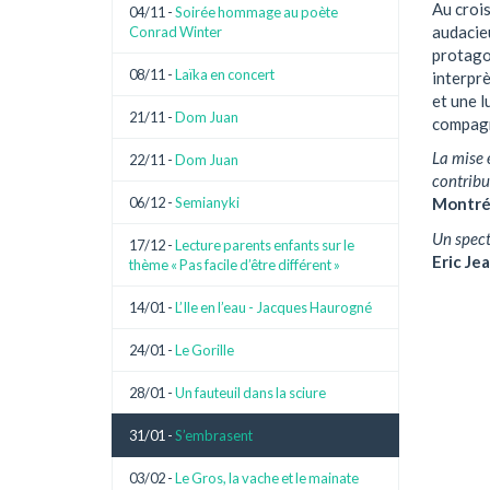
Au crois
04/11 -
Soirée hommage au poète
audacie
Conrad Winter
protagon
08/11 -
Laïka en concert
interpr
et une l
21/11 -
Dom Juan
compagni
La mise 
22/11 -
Dom Juan
contribue
06/12 -
Semianyki
Montré
Un spect
17/12 -
Lecture parents enfants sur le
Eric Je
thème « Pas facile d’être différent »
14/01 -
L’Ile en l’eau - Jacques Haurogné
24/01 -
Le Gorille
28/01 -
Un fauteuil dans la sciure
31/01 -
S’embrasent
03/02 -
Le Gros, la vache et le mainate