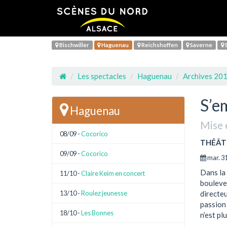
Bischwiller
Haguenau
Reichshoffen
Saverne
S
Les spectacles
Haguenau
Archives 20
S’e
Haguenau
Mise 
08/09 -
Cocorico
THÉÂT
09/09 -
Cocorico
mar. 31
Dans la 
11/10 -
Claire Keim en concert
boulever
13/10 -
Roulez jeunesse
directeu
passion 
18/10 -
Les Bonnes
n’est p