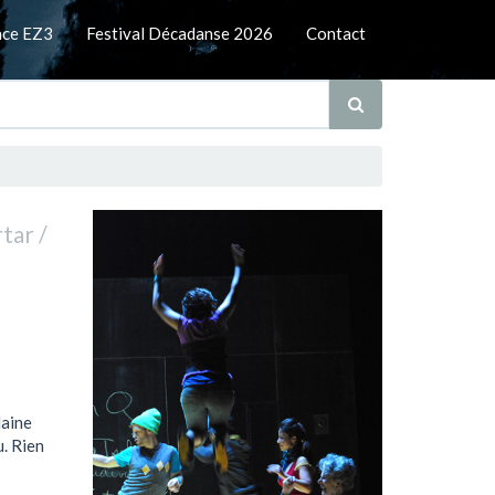
nce EZ3
Festival Décadanse 2026
Contact
tar /
daine
u. Rien