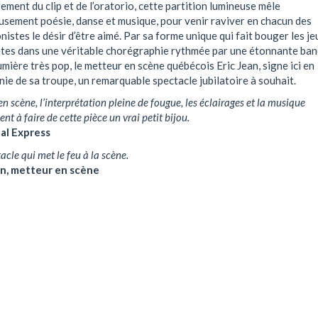
ement du clip et de l’oratorio, cette partition lumineuse mêle
usement poésie, danse et musique, pour venir raviver en chacun des
istes le désir d’être aimé. Par sa forme unique qui fait bouger les j
ètes dans une véritable chorégraphie rythmée par une étonnante ba
umière très pop, le metteur en scène québécois Eric Jean, signe ici en
e de sa troupe, un remarquable spectacle jubilatoire à souhait.
en scène, l’interprétation pleine de fougue, les éclairages et la musique
nt à faire de cette pièce un vrai petit bijou.
al Express
acle qui met le feu à la scène.
an, metteur en scène