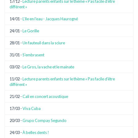
17/12 -
Lecture parents enfants sur le thème « Pas facile d’être
différent »
14/01 -
L’Ile en l’eau - Jacques Haurogné
24/01 -
Le Gorille
28/01 -
Un fauteuil dans la sciure
31/01 -
S’embrasent
03/02 -
Le Gros, la vache et le mainate
11/02 -
Lecture parents enfants sur le thème « Pas facile d’être
différent »
21/02 -
Cali en concert acoustique
17/03 -
Viva Cuba
20/03 -
Grupo Compay Segundo
24/03 -
À belles dents !