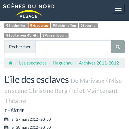
Navig
Bischwiller
Haguenau
Reichshoffen
Saverne
Soultz-sous-Forêts
Wissembourg
Rechercher
Les spectacles
Haguenau
Archives 2011-2012
L’île des esclaves
De Marivaux / Mise
en scène Christine Berg / Ici et Maintenant
Théâtre
THÉÂTRE
mar. 27 mars 2012 - 20h30
mer. 28 mars 2012 - 20h30