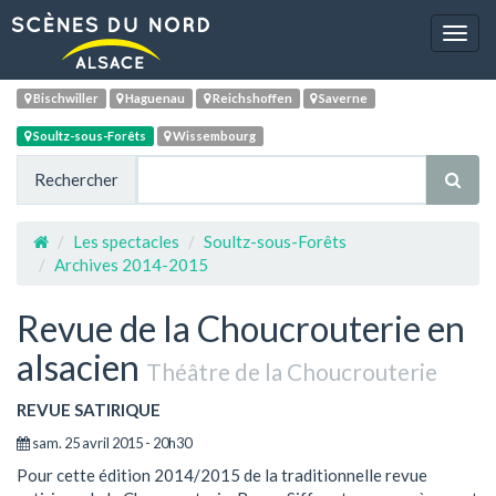
Navig
Bischwiller
Haguenau
Reichshoffen
Saverne
Soultz-sous-Forêts
Wissembourg
Rechercher
Les spectacles
Soultz-sous-Forêts
Archives 2014-2015
Revue de la Choucrouterie en
alsacien
Théâtre de la Choucrouterie
REVUE SATIRIQUE
sam. 25 avril 2015 - 20h30
Pour cette édition 2014/2015 de la traditionnelle revue