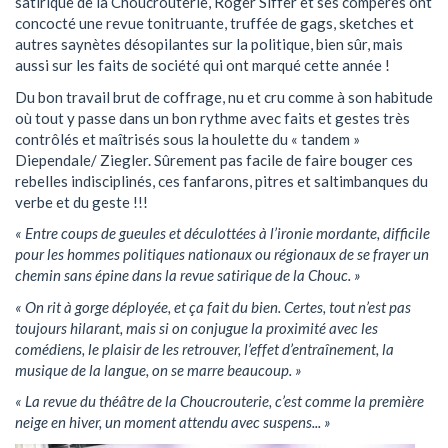
satirique de la Choucrouterie, Roger Siffer et ses compères ont
concocté une revue tonitruante, truffée de gags, sketches et
autres saynètes désopilantes sur la politique, bien sûr, mais
aussi sur les faits de société qui ont marqué cette année !
Du bon travail brut de coffrage, nu et cru comme à son habitude
où tout y passe dans un bon rythme avec faits et gestes très
contrôlés et maîtrisés sous la houlette du « tandem »
Diependale/ Ziegler. Sûrement pas facile de faire bouger ces
rebelles indisciplinés, ces fanfarons, pitres et saltimbanques du
verbe et du geste !!!
« Entre coups de gueules et déculottées à l’ironie mordante, difficile
pour les hommes politiques nationaux ou régionaux de se frayer un
chemin sans épine dans la revue satirique de la Chouc. »
« On rit à gorge déployée, et ça fait du bien. Certes, tout n’est pas
toujours hilarant, mais si on conjugue la proximité avec les
comédiens, le plaisir de les retrouver, l’effet d’entraînement, la
musique de la langue, on se marre beaucoup. »
« La revue du théâtre de la Choucrouterie, c’est comme la première
neige en hiver, un moment attendu avec suspens... »