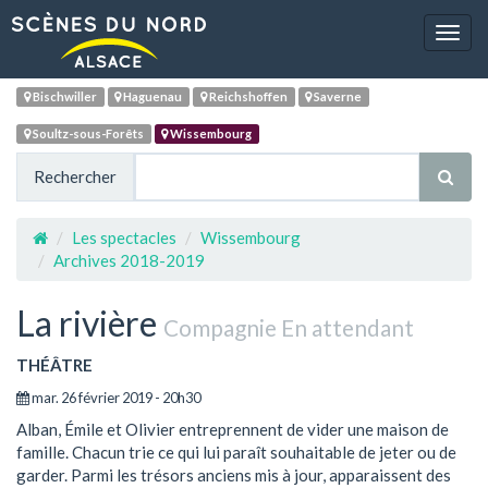
Navig
Bischwiller
Haguenau
Reichshoffen
Saverne
Soultz-sous-Forêts
Wissembourg
Rechercher
Les spectacles
Wissembourg
Archives 2018-2019
La rivière
Compagnie En attendant
THÉÂTRE
mar. 26 février 2019 - 20h30
Alban, Émile et Olivier entreprennent de vider une maison de
famille. Chacun trie ce qui lui paraît souhaitable de jeter ou de
garder. Parmi les trésors anciens mis à jour, apparaissent des