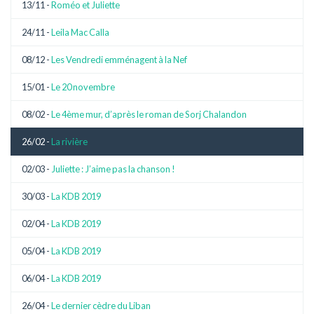
13/11 -
Roméo et Juliette
24/11 -
Leila Mac Calla
08/12 -
Les Vendredi emménagent à la Nef
15/01 -
Le 20 novembre
08/02 -
Le 4ème mur, d’après le roman de Sorj Chalandon
26/02 -
La rivière
02/03 -
Juliette : J’aime pas la chanson !
30/03 -
La KDB 2019
02/04 -
La KDB 2019
05/04 -
La KDB 2019
06/04 -
La KDB 2019
26/04 -
Le dernier cèdre du Liban