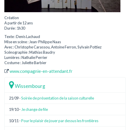
Création
A partir de 12 ans
Durée : 1h30
Texte : Denis Lachaud
Mise en scène : Jean-Philippe Naas
Avec : Christophe Carassou, Antoine Ferron, Sylvain Pottiez
Scénographie : Mathias Baudry
Lumières : Nathalie Perrier
Costume : Juliette Barbier
www.compagnie-en-attendant.fr
Wissembourg
21/09 -
Soirée de présentation de la saison culturelle
19/10 -
Je change de file
10/11 -
Pour le plaisir de jouer par dessus les frontières