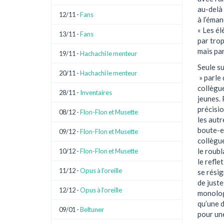
au-delà 
12/11 -
Fans
à l’éman
« Les él
13/11 -
Fans
par trop
mais par
19/11 -
Hachachi le menteur
Seule su
20/11 -
Hachachi le menteur
» parle 
collègue
28/11 -
Inventaires
jeunes. 
précisio
08/12 -
Flon-Flon et Musette
les autre
boute-en
09/12 -
Flon-Flon et Musette
collègue
le roubl
10/12 -
Flon-Flon et Musette
le refle
11/12 -
Opus à l’oreille
se résig
de juste
12/12 -
Opus à l’oreille
monologu
qu’une d
09/01 -
Beltuner
pour un