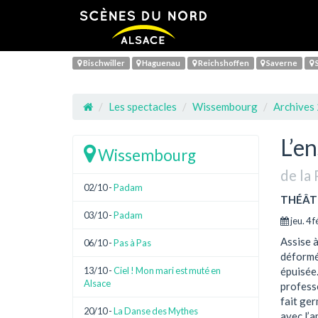
Bischwiller
Haguenau
Reichshoffen
Saverne
S
Les spectacles
Wissembourg
Archives
L’e
Wissembourg
de la 
02/10 -
Padam
THÉÂT
03/10 -
Padam
jeu. 4 
Assise à
06/10 -
Pas à Pas
déformé
13/10 -
Ciel ! Mon mari est muté en
épuisée.
Alsace
professe
fait ger
20/10 -
La Danse des Mythes
avec l’a