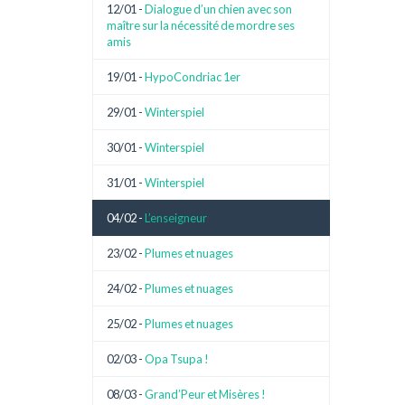
12/01 -
Dialogue d’un chien avec son
maître sur la nécessité de mordre ses
amis
19/01 -
HypoCondriac 1er
29/01 -
Winterspiel
30/01 -
Winterspiel
31/01 -
Winterspiel
04/02 -
L’enseigneur
23/02 -
Plumes et nuages
24/02 -
Plumes et nuages
25/02 -
Plumes et nuages
02/03 -
Opa Tsupa !
08/03 -
Grand’Peur et Misères !