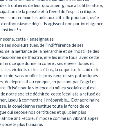
des frontières de leur quotidien, grâce à la littérature,
cipation de la pensée et à l’éveil de l’esprit critique.
èves sont comme les animaux, dit-elle pourtant, usée
 d’enthousiasme déçu. Ils agissent non par intelligence,
 instinct ! »
r scène, cette « enseigneuse
de ses douleurs tues, de l’indifférence de ses
s, de la méfiance de la hiérarchie et de l’hostilité des
Passionnée de théâtre, elle les mime tous, avec cette
n féroce que donne la colère : ses élèves doués et
s, les violents et les crétins, la coquette, le caïd et le
-train, sans oublier le proviseur et ses pathétiques
s, du dépressif au cynique, en passant par l’aigri et
ard. Brisée par la violence du milieu scolaire qui est
t de notre société déchirée, cette idéaliste a refusé de
ner, jusqu’à commettre l’irréparable… Extraordinaire
sse, la comédienne restitue toute la force de ce
e qui secoue nos certitudes et qui, bien plus
iatribe anti-école, s’impose comme un vibrant appel
e société plus humaine.