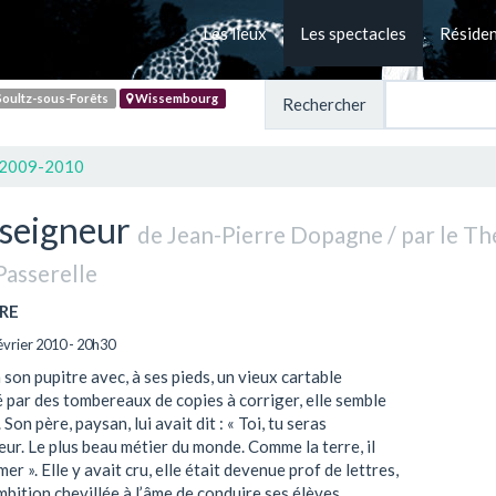
Les lieux
Les spectacles
Réside
oultz-sous-Forêts
Wissembourg
Rechercher
 2009-2010
nseigneur
de Jean-Pierre Dopagne / par le Th
Passerelle
RE
février 2010 - 20h30
 son pupitre avec, à ses pieds, un vieux cartable
 par des tombereaux de copies à corriger, elle semble
 Son père, paysan, lui avait dit : « Toi, tu seras
ur. Le plus beau métier du monde. Comme la terre, il
mer ». Elle y avait cru, elle était devenue prof de lettres,
mbition chevillée à l’âme de conduire ses élèves