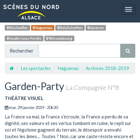
Navig
Bischwiller
Haguenau
Reichshoffen
Saverne
Soultz-sous-Forêts
Wissembourg
Rechercher
Les spectacles
Haguenau
Archives 2018-2019
Garden-Party
La Compagnie N°8
THÉÂTRE VISUEL
mar. 29 janvier 2019 - 20h30
La France va mal, la France s’écroule, la France a perdu de sa
dignité, ses valeurs et ses vertus tombent en ruine, le repli sur
soi et l’égoïsme gagnent du terrain, le désespoir a envahi
toutes les âmes… Toutes ? Non, car une caste résiste encore et