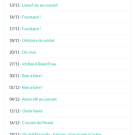
13/11 -
Liane Foly en concert
16/11 -
Fopatapé !
17/11 -
Fopatapé !
18/11 -
L’Histoire du soldat
20/11 -
Dis-moi
27/11 -
Ich Ben A Beesi Frau
30/11 -
Rien à faire !
01/12 -
Rien à faire !
04/12 -
Alexis HK en concert
11/12 -
Oncle Vania
16/12 -
Concert de l’Avent
18/12 -
Vivaldi Piazzolla - Saisons : d’un rivage à l’autre