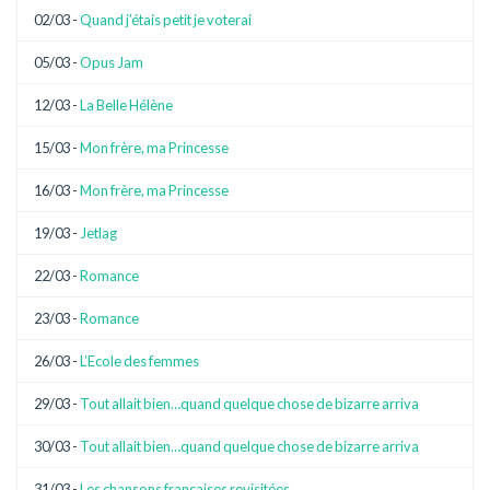
02/03 -
Quand j’étais petit je voterai
05/03 -
Opus Jam
12/03 -
La Belle Hélène
15/03 -
Mon frère, ma Princesse
16/03 -
Mon frère, ma Princesse
19/03 -
Jetlag
22/03 -
Romance
23/03 -
Romance
26/03 -
L’Ecole des femmes
29/03 -
Tout allait bien…quand quelque chose de bizarre arriva
30/03 -
Tout allait bien…quand quelque chose de bizarre arriva
31/03 -
Les chansons françaises revisitées