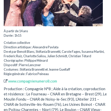
À partir de 14 ans
Durée : 1h15
Création collective
Direction artistique : Alexandre Pavlata
De et par Benoit Blanc, Stéfania Brannetti, Carole Fages, Susanna Martini,
Frederic Ruiz, Charlotte Saliou, Julien Schmidt, Christian Tétard
Chorégraphe : Philippe Ménard
Dispositif : Pierre Lenczner
Costumes : Stéfania Brannetti et Jeanne Guellaff
Régie générale : Fabrice Peineau
www.compagnienumero8.com
Production : Compagnie N°8 ; Aide à la création, coproduction
et résidence : Le Fourneau – CNAR en Bretagne – Brest (29), Le
Moulin Fondu – CNAR de Noisy-le-Sec (93), L’Atelier 231 –
CNAR de Sotteville-lès-Rouen (76), Les Usines Boinot - CNAR
en Poitou-Charentes – Niort (79), Le Boulon – CNAR Vieux-