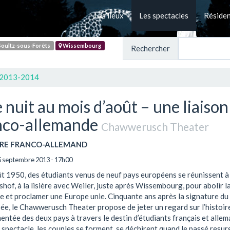
Les lieux
Les spectacles
Réside
oultz-sous-Forêts
Wissembourg
Rechercher
 2013-2014
 nuit au mois d’août – une liaison
nco-allemande
Chawwerusch Theater
RE FRANCO-ALLEMAND
5 septembre 2013 - 17h00
ût 1950, des étudiants venus de neuf pays européens se réunissent à
of, à la lisière avec Weiler, juste après Wissembourg, pour abolir l
e et proclamer une Europe unie. Cinquante ans après la signature du 
sée, le Chawwerusch Theater propose de jeter un regard sur l’histoir
tée des deux pays à travers le destin d’étudiants français et allem
spectacle, les couples se forment, se déchirent quand le passé resurg