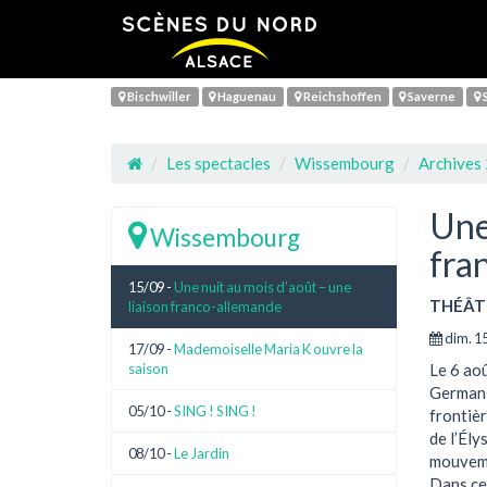
Bischwiller
Haguenau
Reichshoffen
Saverne
S
Les spectacles
Wissembourg
Archives
Une
Wissembourg
fra
15/09 -
Une nuit au mois d’août – une
THÉÂT
liaison franco-allemande
dim. 1
17/09 -
Mademoiselle Maria K ouvre la
saison
Le 6 ao
Germansh
05/10 -
SING ! SING !
frontièr
de l’Ély
08/10 -
Le Jardin
mouvemen
Dans ce 