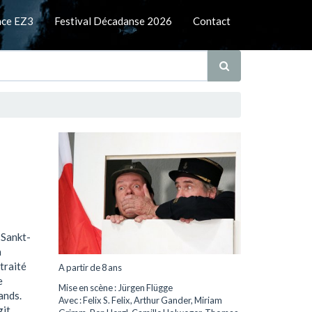
nce EZ3
Festival Décadanse 2026
Contact
 Sankt-
a
traité
A partir de 8 ans
e
Mise en scène : Jürgen Flügge
ands.
Avec : Felix S. Felix, Arthur Gander, Miriam
it,