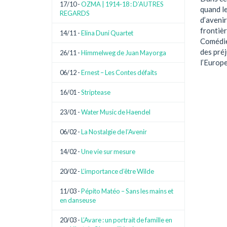
17/10 -
OZMA | 1914-18 : D’AUTRES
quand le
REGARDS
d’avenir
frontièr
14/11 -
Elina Duni Quartet
Comédien
des préj
26/11 -
Himmelweg de Juan Mayorga
l’Europe
06/12 -
Ernest – Les Contes défaits
16/01 -
Striptease
23/01 -
Water Music de Haendel
06/02 -
La Nostalgie de l’Avenir
14/02 -
Une vie sur mesure
20/02 -
L’importance d’être Wilde
11/03 -
Pépito Matéo – Sans les mains et
en danseuse
20/03 -
L’Avare : un portrait de famille en