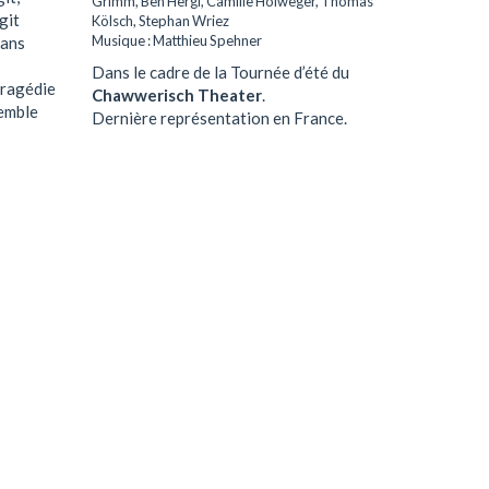
Grimm, Ben Hergl, Camille Holweger, Thomas
git
Kölsch, Stephan Wriez
Musique : Matthieu Spehner
sans
Dans le cadre de la Tournée d’été du
tragédie
Chawwerisch Theater
.
semble
Dernière représentation en France.