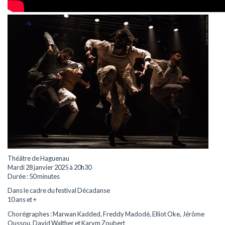
Théâtre de Haguenau
Mardi 28 janvier 2025 à 20h30
Durée : 50 minutes
Dans le cadre du festival Décadanse
10 ans et +
Chorégraphes : Marwan Kadded, Freddy Madodé, Elliot Oke, Jérôme
Oussou, David Walther et Karym Zoubert