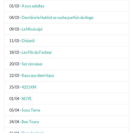
01/03 -
À nos adultes
04/03 -
Derrière le Hublot se cache parfois du linge
09/03 -
Le Mississipi
11/03 -
DistanS
18/03 -
Les Fils du Facteur
20/03 -
Sur ces eaux
22/03 -
Raus aus dem Haus
25/03 -
4211 KM
01/04 -
NUYE
05/04 -
Sous Terre
24/04 -
Ben Toury