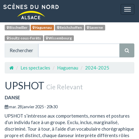
Navig
Bischwiller
Haguenau
Reichshoffen
Saverne
Soultz-sous-Forêts
Wissembourg
Rechercher
Les spectacles
Haguenau
2024-2025
UPSHOT
Cie Relevant
DANSE
mar. 28 janvier 2025 - 20h30
UPSHOT s’intéresse aux comportements, normes et postures
d’un individu face à un groupe. Exclu, inclus, marginalisé,
discriminé. Tour à tour, à l’aide d’un vocabulaire chorégraphique
propre et distinct, chaque danseur interprète différents rôles