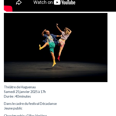
Théâtre de Haguenau
Samedi 25 janvier 2025 à 17h
Durée : 40 minutes
Dans le cadre du festival Décadanse
Jeune public
Chorégraphie : Gilles Verièpe