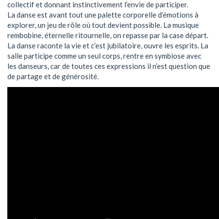
collectif et donnant instinctivement l’envie de participer.
La danse est avant tout une palette corporelle d’émotions à
explorer, un jeu de rôle où tout devient possible. La musique
rembobine, éternelle ritournelle, on repasse par la case départ.
La danse raconte la vie et c’est jubilatoire, ouvre les esprits. La
salle participe comme un seul corps, rentre en symbiose avec
les danseurs, car de toutes ces expressions il n’est question que
de partage et de générosité.