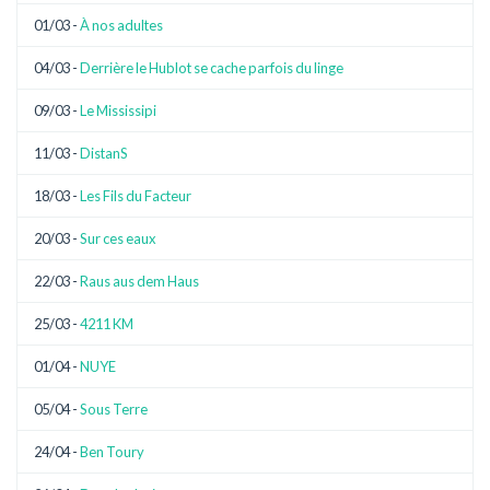
01/03 -
À nos adultes
04/03 -
Derrière le Hublot se cache parfois du linge
09/03 -
Le Mississipi
11/03 -
DistanS
18/03 -
Les Fils du Facteur
20/03 -
Sur ces eaux
22/03 -
Raus aus dem Haus
25/03 -
4211 KM
01/04 -
NUYE
05/04 -
Sous Terre
24/04 -
Ben Toury