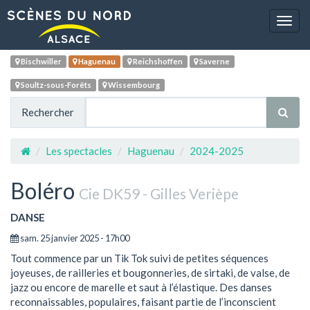
Navig
Bischwiller
Haguenau
Reichshoffen
Saverne
Soultz-sous-Forêts
Wissembourg
Rechercher
Les spectacles
Haguenau
2024-2025
Boléro
Cie DK59 - Gilles Verièpe
DANSE
sam. 25 janvier 2025 - 17h00
Tout commence par un Tik Tok suivi de petites séquences
joyeuses, de railleries et bougonneries, de sirtaki, de valse, de
jazz ou encore de marelle et saut à l’élastique. Des danses
reconnaissables, populaires, faisant partie de l’inconscient