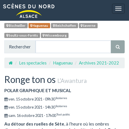
Navig
Bischwiller
Haguenau
Reichshoffen
Saverne
Soultz-sous-Forêts
Wissembourg
Rechercher
Les spectacles
Haguenau
Archives 2021-2022
Ronge ton os
L’Awantura
POLAR GRAPHIQUE ET MUSICAL
Scolaires
ven. 15 octobre 2021 - 09h30
Scolaires
ven. 15 octobre 2021 - 14h30
Tout public
sam. 16 octobre 2021 - 17h00
Au détour des ruelles de Sète
, à l’heure où les ombres