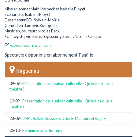
Durée : 50 min
Mise en scène : Mathilde beck et Isabelle Ployet
Scénariste : Isabelle Ployet
Dessinateur BD : Sylvain-Moizie
Comédien : Ludovic Bourgeois
Musicien, bruiteur : Nicolas Beck
Éclairagiste, vidéaste, régisseur général : Nicolas Crespo
www.lawantura.com
Spectacle disponible en abonnement Famille
Haguenau
09/09 -
Présentation de la saison culturelle - Qu’est-ce que le
théâtre ?
10/09 -
Présentation de la saison culturelle - Qu’est-ce que le
théâtre ?
28/09 -
3MA : Ballaké Sissoko, Driss El Maloumi et Rajery
05/10 -
Féministe pour homme