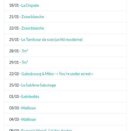
18/01 -
La Dispute
21/01 -
Zone blanche
22/01 -
Zone blanche
25/01 -
Le Tambour de soie (un Nô moderne)
28/01 -
7m²
29/01 -
7m²
22/02 -
Gainsbourg & Miles - « You’re under arrest »
25/02 -
Le Sublime Sabotage
01/03 -
Extrêmités
03/03 -
Matiloun
04/03 -
Matiloun
08/03 -
François Morel, J’ai des doutes