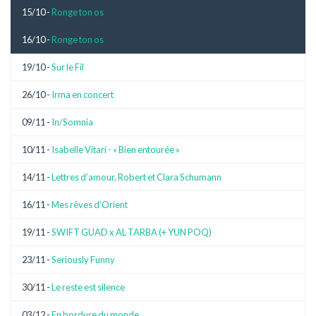
15/10 -
Ronge ton os
16/10 -
Ronge ton os
19/10 -
Sur le Fil
26/10 -
Irma en concert
09/11 -
In/Somnia
10/11 -
Isabelle Vitari - « Bien entourée »
14/11 -
Lettres d’amour, Robert et Clara Schumann
16/11 -
Mes rêves d’Orient
19/11 -
SWIFT GUAD x AL TARBA (+ YUN POQ)
23/11 -
Seriously Funny
30/11 -
Le reste est silence
03/12 -
En bordure du monde