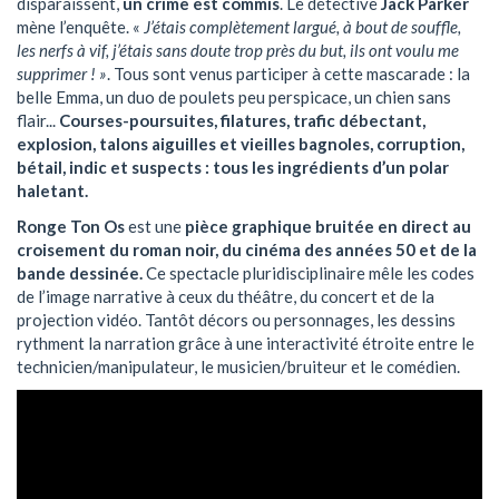
disparaissent,
un crime est commis
. Le détective
Jack Parker
mène l’enquête. «
J’étais complètement largué, à bout de souffle,
les nerfs à vif, j’étais sans doute trop près du but, ils ont voulu me
supprimer ! »
. Tous sont venus participer à cette mascarade : la
belle Emma, un duo de poulets peu perspicace, un chien sans
flair...
Courses-poursuites, filatures, trafic débectant,
explosion, talons aiguilles et vieilles bagnoles, corruption,
bétail, indic et suspects : tous les ingrédients d’un polar
haletant.
Ronge Ton Os
est une
pièce graphique bruitée en direct au
croisement du roman noir, du cinéma des années 50 et de la
bande dessinée.
Ce spectacle pluridisciplinaire mêle les codes
de l’image narrative à ceux du théâtre, du concert et de la
projection vidéo. Tantôt décors ou personnages, les dessins
rythment la narration grâce à une interactivité étroite entre le
technicien/manipulateur, le musicien/bruiteur et le comédien.