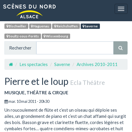
Navig
Bischwiller
Haguenau
Reichshoffen
Saverne
Soultz-sous-Forêts
Wissembourg
Rechercher
Les spectacles
Saverne
Archives 2010-2011
Pierre et le loup
Ecla Théâtre
MUSIQUE, THÉÂTRE & CIRQUE
mar. 10 mai 2011 - 20h30
Un roucoulement de flûte et c’est un oiseau qui déploie ses
ailes, un grondement de piano et c’est un chat affamé qui surgit
des bois. Basson grave et clarinette fluette, cordes légères et
cymbales fortes… quatre comédiens-mimes-acrobates et huit