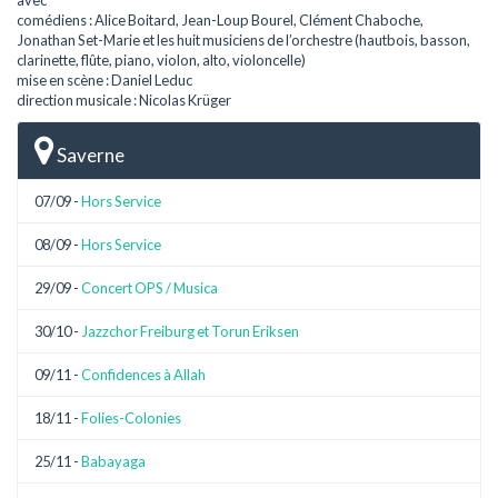
comédiens : Alice Boitard, Jean-Loup Bourel, Clément Chaboche,
Jonathan Set-Marie et les huit musiciens de l’orchestre (hautbois, basson,
clarinette, flûte, piano, violon, alto, violoncelle)
mise en scène : Daniel Leduc
direction musicale : Nicolas Krüger
Saverne
07/09 -
Hors Service
08/09 -
Hors Service
29/09 -
Concert OPS / Musica
30/10 -
Jazzchor Freiburg et Torun Eriksen
09/11 -
Confidences à Allah
18/11 -
Folies-Colonies
25/11 -
Babayaga