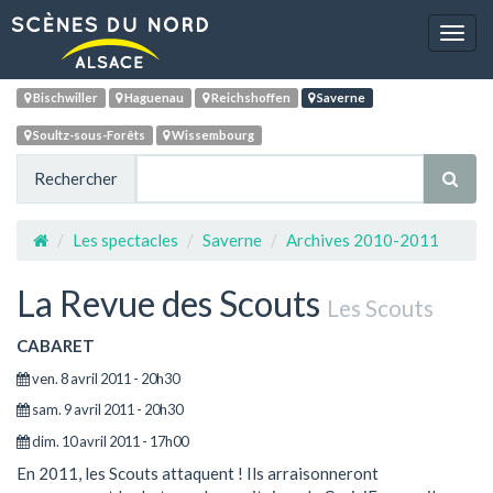
Navig
Bischwiller
Haguenau
Reichshoffen
Saverne
Soultz-sous-Forêts
Wissembourg
Rechercher
Les spectacles
Saverne
Archives 2010-2011
La Revue des Scouts
Les Scouts
CABARET
ven. 8 avril 2011 - 20h30
sam. 9 avril 2011 - 20h30
dim. 10 avril 2011 - 17h00
En 2011, les Scouts attaquent ! Ils arraisonneront