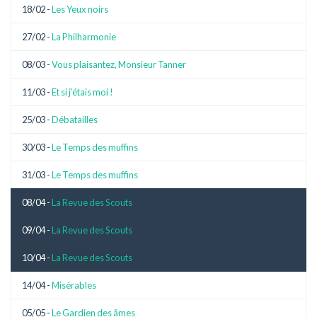
18/02 -
Les Yeux noirs
27/02 -
La Philharmonie
08/03 -
Vous plaisantez, Monsieur Tanner
11/03 -
Et si j’étais moi !
25/03 -
Débatailles
30/03 -
Le Temps des muffins
31/03 -
Le Temps des muffins
08/04 -
La Revue des Scouts
09/04 -
La Revue des Scouts
10/04 -
La Revue des Scouts
14/04 -
Misérables
05/05 -
Le Gardien des âmes