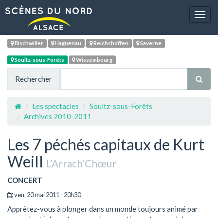
Navig
Bischwiller
Haguenau
Reichshoffen
Saverne
Soultz-sous-Forêts
Wissembourg
Rechercher
Les spectacles
Soultz-sous-Forêts
Archives 2010-2011
Les 7 péchés capitaux de Kurt
Weill
L’Arrach’Chœur
CONCERT
ven. 20 mai 2011 - 20h30
Apprêtez-vous à plonger dans un monde toujours animé par