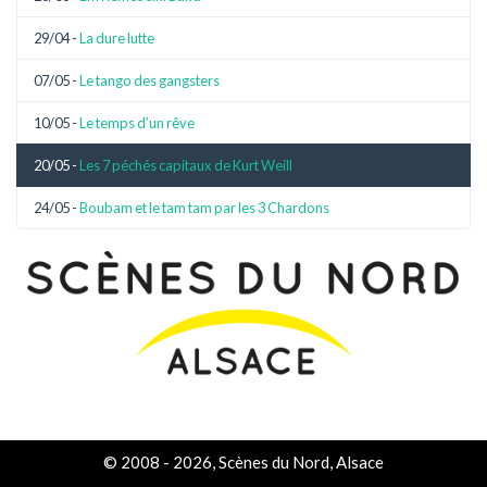
29/04 -
La dure lutte
07/05 -
Le tango des gangsters
10/05 -
Le temps d’un rêve
20/05 -
Les 7 péchés capitaux de Kurt Weill
24/05 -
Boubam et le tam tam par les 3 Chardons
© 2008 - 2026, Scènes du Nord, Alsace