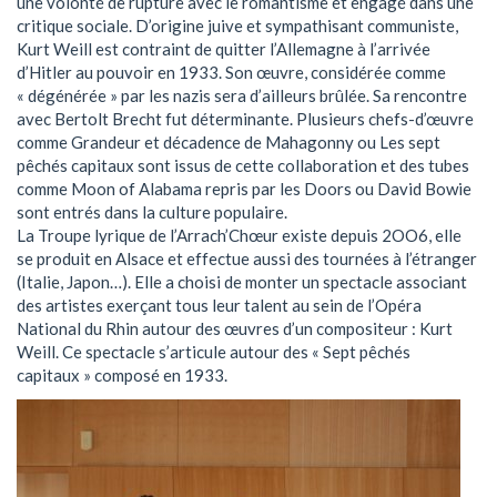
une volonté de rupture avec le romantisme et engagé dans une
critique sociale. D’origine juive et sympathisant communiste,
Kurt Weill est contraint de quitter l’Allemagne à l’arrivée
d’Hitler au pouvoir en 1933. Son œuvre, considérée comme
« dégénérée » par les nazis sera d’ailleurs brûlée. Sa rencontre
avec Bertolt Brecht fut déterminante. Plusieurs chefs-d’œuvre
comme Grandeur et décadence de Mahagonny ou Les sept
pêchés capitaux sont issus de cette collaboration et des tubes
comme Moon of Alabama repris par les Doors ou David Bowie
sont entrés dans la culture populaire.
La Troupe lyrique de l’Arrach’Chœur existe depuis 2OO6, elle
se produit en Alsace et effectue aussi des tournées à l’étranger
(Italie, Japon…). Elle a choisi de monter un spectacle associant
des artistes exerçant tous leur talent au sein de l’Opéra
National du Rhin autour des œuvres d’un compositeur : Kurt
Weill. Ce spectacle s’articule autour des « Sept pêchés
capitaux » composé en 1933.