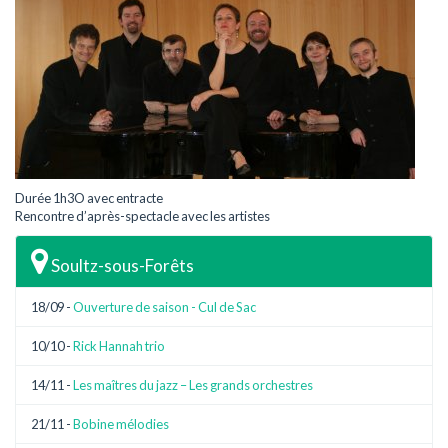
Durée 1h3O avec entracte
Rencontre d’après-spectacle avec les artistes
Soultz-sous-Forêts
18/09 -
Ouverture de saison - Cul de Sac
10/10 -
Rick Hannah trio
14/11 -
Les maîtres du jazz – Les grands orchestres
21/11 -
Bobine mélodies