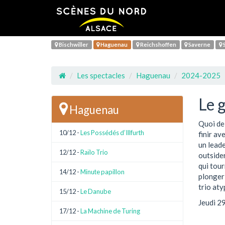
Bischwiller
Haguenau
Reichshoffen
Saverne
S
Les spectacles
Haguenau
2024-2025
Le 
Haguenau
Quoi de 
10/12 -
Les Possédés d’Illfurth
finir av
un lead
12/12 -
Raïlo Trio
outsider
qui tour
14/12 -
Minute papillon
plonger
trio aty
15/12 -
Le Danube
Jeudi 2
17/12 -
La Machine de Turing