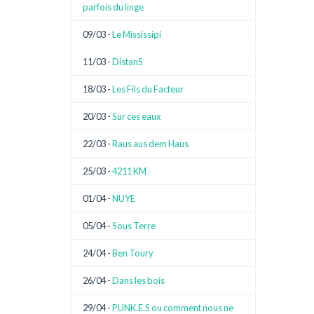
parfois du linge
09/03 -
Le Mississipi
11/03 -
DistanS
18/03 -
Les Fils du Facteur
20/03 -
Sur ces eaux
22/03 -
Raus aus dem Haus
25/03 -
4211 KM
01/04 -
NUYE
05/04 -
Sous Terre
24/04 -
Ben Toury
26/04 -
Dans les bois
29/04 -
PUNK.E.S ou comment nous ne