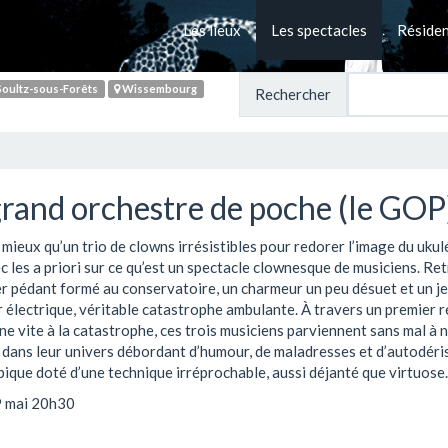
Les lieux
Les spectacles
Réside
oultz-sous-Forêts
Wissembourg
Rechercher
grand orchestre de poche (le GOP
mieux qu’un trio de clowns irrésistibles pour redorer l’image du ukul
ec les a priori sur ce qu’est un spectacle clownesque de musiciens. Re
er pédant formé au conservatoire, un charmeur un peu désuet et un j
 électrique, véritable catastrophe ambulante. À travers un premier r
ne vite à la catastrophe, ces trois musiciens parviennent sans mal à 
 dans leur univers débordant d’humour, de maladresses et d’autodéri
pique doté d’une technique irréprochable, aussi déjanté que virtuose.
9 mai 20h30