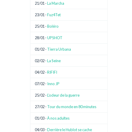
21/01 -
La Marcha
23/01 -
Fuz4Tet
25/01 -
Boléro
28/01 -
UPSHOT
01/02 -
Tierra Urbana
02/02 -
La Seine
04/02 -
RIFIFI
07/02 -
Inno JP
25/02 -
L’odeur de la guerre
27/02 -
Tour du monde en 80 minutes
01/03 -
À nos adultes
04/03 -
Derrière le Hublot se cache