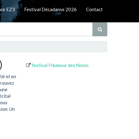
nce EZ3
Festival Décadanse 2026
Contact
)
festival l’Humour des Notes
élé et en
trouvez
eune
écital
nous
sion. Un