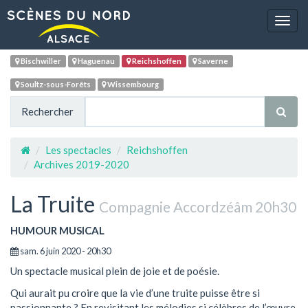
Navig
Bischwiller
Haguenau
Reichshoffen
Saverne
Soultz-sous-Forêts
Wissembourg
Rechercher
Les spectacles
Reichshoffen
Archives 2019-2020
La Truite
Compagnie Accordzéâm 20h30
HUMOUR MUSICAL
sam. 6 juin 2020 - 20h30
Un spectacle musical plein de joie et de poésie.
Qui aurait pu croire que la vie d’une truite puisse être si
passionnante ? En revisitant les mélodies si célèbres de l’œuvre