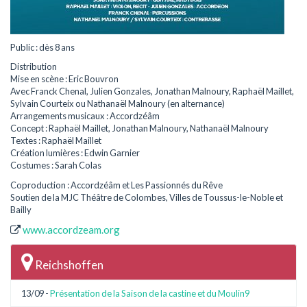
Public : dès 8 ans
Distribution
Mise en scène : Eric Bouvron
Avec Franck Chenal, Julien Gonzales, Jonathan Malnoury, Raphaël Maillet,
Sylvain Courteix ou Nathanaël Malnoury (en alternance)
Arrangements musicaux : Accordzéâm
Concept : Raphaël Maillet, Jonathan Malnoury, Nathanaël Malnoury
Textes : Raphaël Maillet
Création lumières : Edwin Garnier
Costumes : Sarah Colas
Coproduction : Accordzéâm et Les Passionnés du Rêve
Soutien de la MJC Théâtre de Colombes, Villes de Toussus-le-Noble et
Bailly
www.accordzeam.org
Reichshoffen
13/09 -
Présentation de la Saison de la castine et du Moulin9