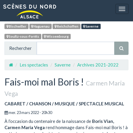
Navig
Bischwiller
Haguenau
Reichshoffen
Saverne
Soultz-sous-Forêts
Wissembourg
Rechercher
Les spectacles
Saverne
Archives 2021-2022
Fais-moi mal Boris !
Carmen Maria
Vega
CABARET / CHANSON / MUSIQUE / SPECTACLE MUSICAL
mer. 23 mars 2022 - 20h30
À l’occasion du centenaire de la naissance de
Boris Vian,
Carmen Maria Vega
rend hommage dans Fais-moi mal Boris ! à