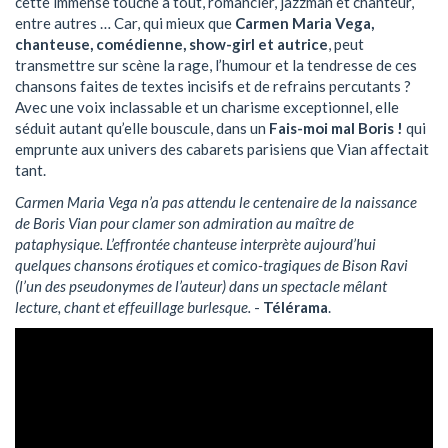
cette immense touche à tout, romancier, jazzman et chanteur,
entre autres … Car, qui mieux que
Carmen Maria Vega,
chanteuse, comédienne, show-girl et autrice
, peut
transmettre sur scène la rage, l’humour et la tendresse de ces
chansons faites de textes incisifs et de refrains percutants ?
Avec une voix inclassable et un charisme exceptionnel, elle
séduit autant qu’elle bouscule, dans un
Fais-moi mal Boris !
qui
emprunte aux univers des cabarets parisiens que Vian affectait
tant.
Carmen Maria Vega n’a pas attendu le centenaire de la naissance
de Boris Vian pour clamer son admiration au maître de
pataphysique. L’effrontée chanteuse interprète aujourd’hui
quelques chansons érotiques et comico-tragiques de Bison Ravi
(l’un des pseudonymes de l’auteur) dans un spectacle mêlant
lecture, chant et effeuillage burlesque.
-
Télérama
.