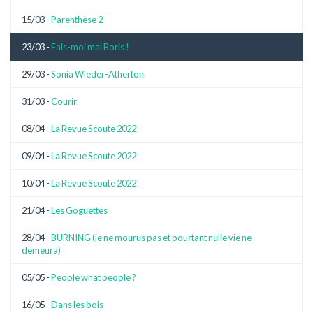
15/03 -
Parenthèse 2
23/03 -
Fais-moi mal Boris !
29/03 -
Sonia Wieder-Atherton
31/03 -
Courir
08/04 -
La Revue Scoute 2022
09/04 -
La Revue Scoute 2022
10/04 -
La Revue Scoute 2022
21/04 -
Les Goguettes
28/04 -
BURNING (je ne mourus pas et pourtant nulle vie ne
demeura)
05/05 -
People what people ?
16/05 -
Dans les bois