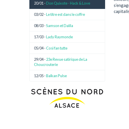
20/01 -
Don Quixote - Hack & Love
s’engage
capitali
03/02 -
Le titre est dans le coffre
08/03 -
Samson et Dalila
17/03 -
Lady Raymonde
05/04 -
Così fan tutte
29/04 -
23e Revue satirique de La
Choucrouterie
12/05 -
Balkan Pulse