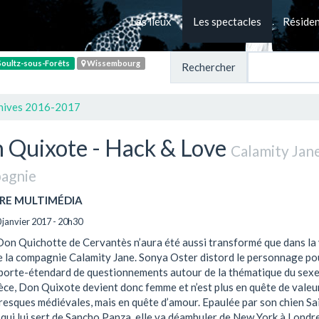
Les lieux
Les spectacles
Réside
oultz-sous-Forêts
Wissembourg
Rechercher
hives 2016-2017
 Quixote - Hack & Love
Calamity Jan
agnie
RE MULTIMÉDIA
 janvier 2017 - 20h30
on Quichotte de Cervantès n’aura été aussi transformé que dans la
re la compagnie Calamity Jane. Sonya Oster distord le personnage po
 porte-étendard de questionnements autour de la thématique du sex
èce, Don Quixote devient donc femme et n’est plus en quête de valeu
esques médiévales, mais en quête d’amour. Epaulée par son chien Sa
 qui lui sert de Sancho Panza, elle va déambuler de New York à Londr