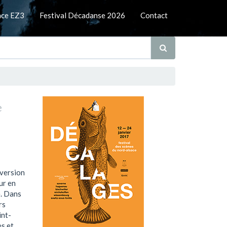
nce EZ3
Festival Décadanse 2026
Contact
e
 version
ur en
e. Dans
rs
int-
es et