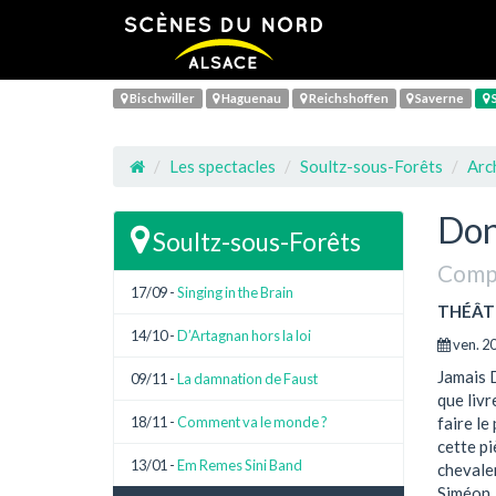
Bischwiller
Haguenau
Reichshoffen
Saverne
S
Les spectacles
Soultz-sous-Forêts
Arc
Don
Soultz-sous-Forêts
Comp
17/09 -
Singing in the Brain
THÉÂT
14/10 -
D’Artagnan hors la loi
ven. 20
Jamais D
09/11 -
La damnation de Faust
que liv
18/11 -
Comment va le monde ?
faire le
cette pi
13/01 -
Em Remes Sini Band
chevaler
Siméon,