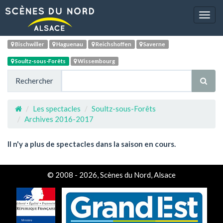
Navig
Bischwiller
Haguenau
Reichshoffen
Saverne
Soultz-sous-Forêts
Wissembourg
Rechercher
Les spectacles
Soultz-sous-Forêts
Archives 2016-2017
Il n'y a plus de spectacles dans la saison en cours.
© 2008 - 2026, Scènes du Nord, Alsace