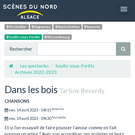
Navig
Bischwiller
Haguenau
Reichshoffen
Saverne
Soultz-sous-Forêts
Wissembourg
Rechercher
Les spectacles
Soultz-sous-Forêts
Archives 2022-2023
Dans les bois
Tartine Reverdy
CHANSONS
Scolaires
ven. 14 avril 2023 - 14h15
Tout public
ven. 14 avril 2023 - 19h30
Et si l’on essayait de faire pousser l’amour comme on fait
pousser un arbre ? Avec son accordéon, ses acolytes et leurs