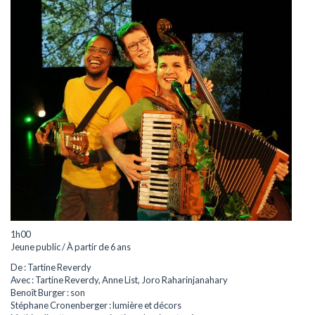
1h00
Jeune public / À partir de 6 ans
De : Tartine Reverdy
Avec : Tartine Reverdy, Anne List, Joro Raharinjanahary
Benoît Burger : son
Stéphane Cronenberger : lumière et décors