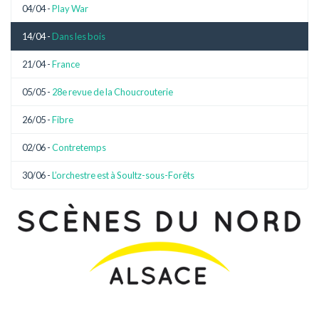
04/04 -
Play War
14/04 -
Dans les bois
21/04 -
France
05/05 -
28e revue de la Choucrouterie
26/05 -
Fibre
02/06 -
Contretemps
30/06 -
L’orchestre est à Soultz-sous-Forêts