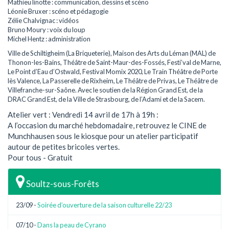
Mathieu linotte : communication, dessins et scéno
Léonie Bruxer : scéno et pédagogie
Zélie Chalvignac : vidéos
Bruno Moury : voix du loup
Michel Hentz : administration
Ville de Schiltigheim (La Briqueterie), Maison des Arts du Léman (MAL) de
Thonon-les-Bains, Théâtre de Saint-Maur-des-Fossés, Festi’val de Marne,
Le Point d’Eau d’Ostwald, Festival Momix 2020, Le Train Théâtre de Porte
lès Valence, La Passerelle de Rixheim, Le Théâtre de Privas, Le Théâtre de
Villefranche-sur-Saône. Avec le soutien de la Région Grand Est, de la
DRAC Grand Est, de la Ville de Strasbourg, de l’Adami et de la Sacem.
Atelier vert : Vendredi 14 avril de 17h à 19h :
A l’occasion du marché hebdomadaire, retrouvez le CINE de
Munchhausen sous le kiosque pour un atelier participatif
autour de petites bricoles vertes.
Pour tous - Gratuit
Soultz-sous-Forêts
23/09 -
Soirée d’ouverture de la saison culturelle 22/23
07/10 -
Dans la peau de Cyrano