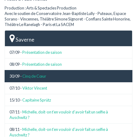
Production : Arts & Spectacles Production
Avec le soutien de Conservatoire Jean-Baptiste Lully - Puteaux, Espace
Sorano - Vincennes, Théâtre Simone Signoret - Conflans Sainte Honorine,
Théâtre Le Ranelagh - Paris et La SACEM
Saverne
07/09 -
Présentation de saison
08/09 -
Présentation de saison
30/09 -
Cinq de Cœur
07/10 -
Viktor Vincent
15/10 -
Capitaine Sprütz
07/11 -
Michelle, doit-on t’en vouloir d’avoir fait un selfie à
Auschwitz ?
08/11 -
Michelle, doit-on t’en vouloir d’avoir fait un selfie à
Auschwitz ?