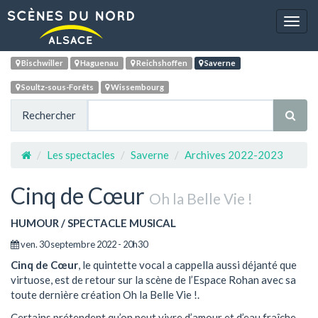
Navig
Bischwiller
Haguenau
Reichshoffen
Saverne
Soultz-sous-Forêts
Wissembourg
Rechercher
Les spectacles
Saverne
Archives 2022-2023
Cinq de Cœur
Oh la Belle Vie !
HUMOUR / SPECTACLE MUSICAL
ven. 30 septembre 2022 - 20h30
Cinq de Cœur
, le quintette vocal a cappella aussi déjanté que
virtuose, est de retour sur la scène de l’Espace Rohan avec sa
toute dernière création Oh la Belle Vie !.
Certains prétendent qu’on peut vivre d’amour et d’eau fraîche…