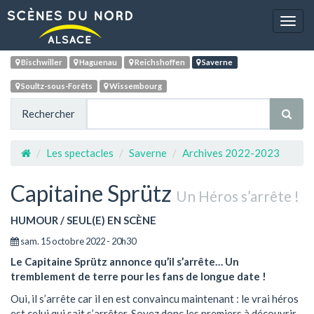
Navig
Bischwiller
Haguenau
Reichshoffen
Saverne
Soultz-sous-Forêts
Wissembourg
Rechercher
Les spectacles
Saverne
Archives 2022-2023
Capitaine Sprütz
Un Héros s’arrête !
HUMOUR / SEUL(E) EN SCÈNE
sam. 15 octobre 2022 - 20h30
Le Capitaine Sprütz annonce qu’il s’arrête… Un
tremblement de terre pour les fans de longue date !
Oui, il s’arrête car il en est convaincu maintenant : le vrai héros
est celui qui sait s’arrêter. Soyez donc les premiers à découvrir