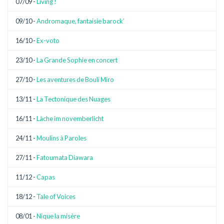
07/09 -
Living !
09/10 -
Andromaque, fantaisie barock’
16/10 -
Ex-voto
23/10 -
La Grande Sophie en concert
27/10 -
Les aventures de Bouli Miro
13/11 -
La Tectonique des Nuages
16/11 -
Làche im novemberlicht
24/11 -
Moulins à Paroles
27/11 -
Fatoumata Diawara
11/12 -
Capas
18/12 -
Tale of Voices
08/01 -
Nique la misère