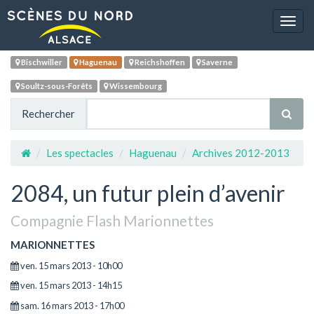
Navig
Bischwiller
Haguenau
Reichshoffen
Saverne
Soultz-sous-Forêts
Wissembourg
Rechercher
Les spectacles
Haguenau
Archives 2012-2013
2084, un futur plein d’avenir
Compagnie Flash Marionnettes
MARIONNETTES
ven. 15 mars 2013 - 10h00
ven. 15 mars 2013 - 14h15
sam. 16 mars 2013 - 17h00