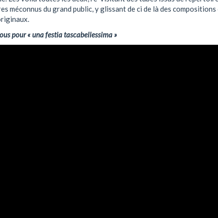
es méconnus du grand public, y glissant de ci de là des compositions 
riginaux.
ous pour « una festia tascabellessima »