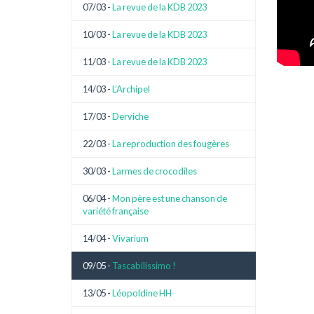
07/03 -
La revue de la KDB 2023
10/03 -
La revue de la KDB 2023
11/03 -
La revue de la KDB 2023
14/03 -
L’Archipel
17/03 -
Derviche
22/03 -
La reproduction des fougères
30/03 -
Larmes de crocodiles
06/04 -
Mon père est une chanson de
variété française
14/04 -
Vivarium
09/05 -
Tascabilissimo !
13/05 -
Léopoldine HH