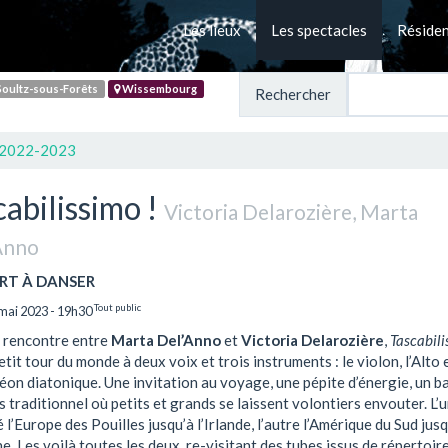
Les lieux
Les spectacles
Réside
oultz-sous-Forêts
Wissembourg
Rechercher
 2022-2023
cabilissimo !
Victoria Delarozière, Marta
Anno
RT À DANSER
Tout public
mai 2023 - 19h30
a rencontre entre
Marta Del’Anno
et
Victoria Delarozière
,
Tascabili
etit tour du monde à deux voix et trois instruments : le violon, l’Alto 
éon diatonique. Une invitation au voyage, une pépite d’énergie, un ba
 traditionnel où petits et grands se laissent volontiers envouter. L’u
 l’Europe des Pouilles jusqu’à l’Irlande, l’autre l’Amérique du Sud jusq
e. Les voilà toutes les deux, re-visitant des tubes issus de répertoir