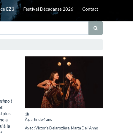
nce EZ3
Festival Décadanse 2026
Contact
ssimo !
et
l plus
1h
ne a
À partir de 4 ans
u’à la
Avec : Victoria Delarozière, Marta Dell’Anno
es