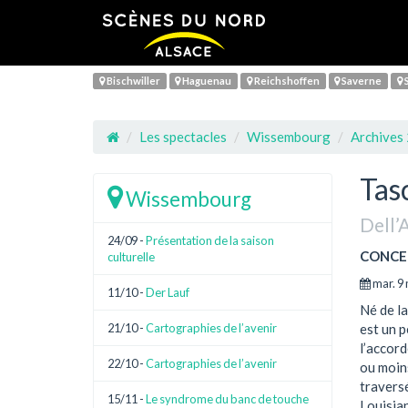
Bischwiller
Haguenau
Reichshoffen
Saverne
S
Les spectacles
Wissembourg
Archives
Tas
Wissembourg
Dell’
24/09 -
Présentation de la saison
CONCE
culturelle
mar. 9 
11/10 -
Der Lauf
Né de l
21/10 -
Cartographies de l’avenir
est un p
l’accord
22/10 -
Cartographies de l’avenir
ou moins
traversé
15/11 -
Le syndrome du banc de touche
Louisian