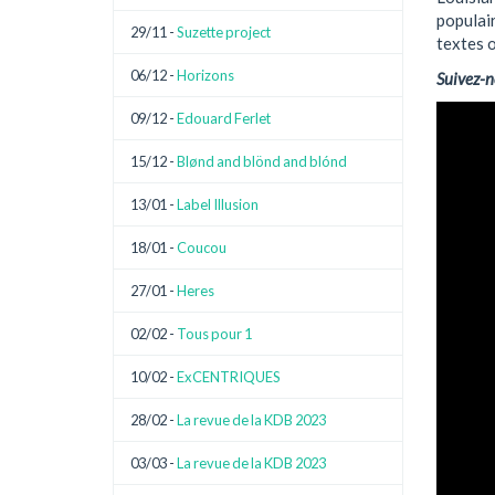
populair
29/11 -
Suzette project
textes o
06/12 -
Horizons
Suivez-n
09/12 -
Edouard Ferlet
15/12 -
Blønd and blönd and blónd
13/01 -
Label Illusion
18/01 -
Coucou
27/01 -
Heres
02/02 -
Tous pour 1
10/02 -
ExCENTRIQUES
28/02 -
La revue de la KDB 2023
03/03 -
La revue de la KDB 2023