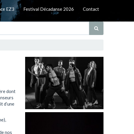
nce EZ3
Festival Décadanse 2026
Contact
ière dont
anseurs
it d’une
e),
 de nos