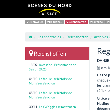
Bischwiller
Haguenau
Reichshoffen
Saverne
S
Les spectacles
Reichshoffen
Archives
Reg
Reichshoffen
DANSE
13/09 -
la castine - Présentation de
sam. 18
Saison 24.25
Cette p
04/10 -
La fabuleuse histoire de
chaque 
Monsieur Batichon
les tran
réflexio
05/10 -
La fabuleuse histoire de
Monsieur Batichon
Grâce au
Nadine
30/11 -
Les Wriggles se mettent en
dégagent