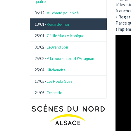
quatre
télévisi
franchem
06/12 -
Au chaud pour Noël
«
Regar
Parce qu
18/01 -
Regarde-moi
simplem
25/01 -
Cécile Marx • Iconique
01/02 -
Le grand Soir
25/02 -
A la poursuite de D’Artagnan
25/04 -
Kitchenette
17/05 -
Les Hopla Guys
24/05 -
Eccentric