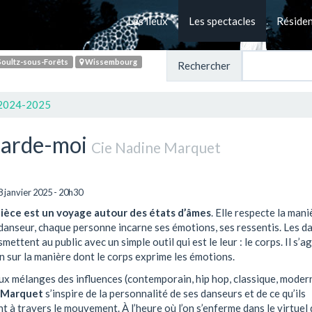
Les lieux
Les spectacles
Réside
oultz-sous-Forêts
Wissembourg
Rechercher
 2024-2025
arde-moi
Cie Nadine Marquet
 janvier 2025 - 20h30
ièce est un voyage autour des états d’âmes
. Elle respecte la man
danseur, chaque personne incarne ses émotions, ses ressentis. Les d
smettent au public avec un simple outil qui est le leur : le corps. Il s’ag
n sur la manière dont le corps exprime les émotions.
x mélanges des influences (contemporain, hip hop, classique, modern
 Marquet
s’inspire de la personnalité de ses danseurs et de ce qu’ils
 à travers le mouvement. À l’heure où l’on s’enferme dans le virtuel