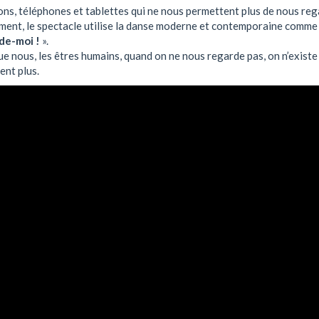
ons, téléphones et tablettes qui ne nous permettent plus de nous re
ent, le spectacle utilise la danse moderne et contemporaine comme u
de-moi !
».
e nous, les êtres humains, quand on ne nous regarde pas, on n’existe
ent plus.