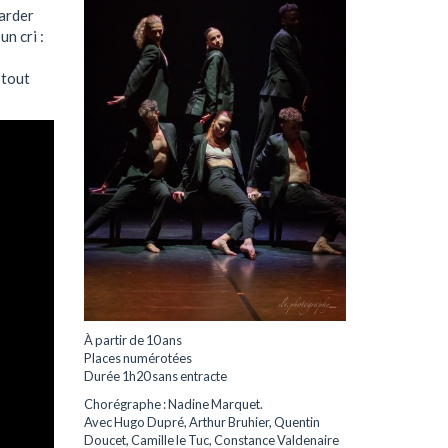
garder
n cri :
 tout
À partir de 10 ans
Places numérotées
Durée 1h20 sans entracte
Chorégraphe : Nadine Marquet.
Avec Hugo Dupré, Arthur Bruhier, Quentin
Doucet, Camille le Tuc, Constance Valdenaire