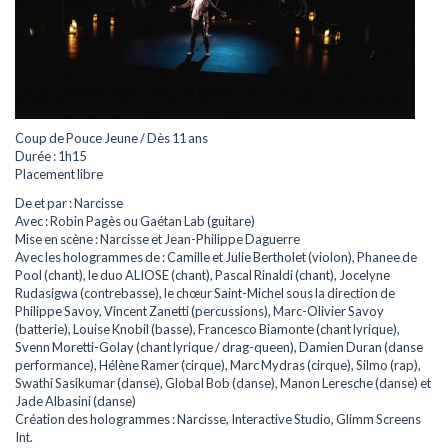
Coup de Pouce Jeune / Dès 11 ans
Durée : 1h15
Placement libre
De et par : Narcisse
Avec : Robin Pagès ou Gaétan Lab (guitare)
Mise en scène : Narcisse et Jean-Philippe Daguerre
Avec les hologrammes de : Camille et Julie Bertholet (violon), Phanee de
Pool (chant), le duo ALIOSE (chant), Pascal Rinaldi (chant), Jocelyne
Rudasigwa (contrebasse), le chœur Saint-Michel sous la direction de
Philippe Savoy, Vincent Zanetti (percussions), Marc-Olivier Savoy
(batterie), Louise Knobil (basse), Francesco Biamonte (chant lyrique),
Svenn Moretti-Golay (chant lyrique / drag-queen), Damien Duran (danse
performance), Hélène Ramer (cirque), Marc Mydras (cirque), Silmo (rap),
Swathi Sasikumar (danse), Global Bob (danse), Manon Leresche (danse) et
Jade Albasini (danse)
Création des hologrammes : Narcisse, Interactive Studio, Glimm Screens
Int.