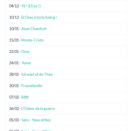
04/12 -
Yé ! (L’Eau !)
10/12 -
Et Dieu créa le Swing !
10/01 -
Alain Chamfort
15/01 -
Monte-Cristo
22/01 -
Dive
24/01 -
Yumé
28/01 -
Ich wàrt uf de Theo
30/01 -
Fraweländle
07/02 -
Rififi
26/02 -
L’Odeur de la guerre
05/03 -
Sens - Yeux et Nez