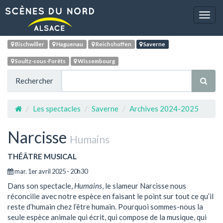
Navig
Bischwiller
Haguenau
Reichshoffen
Saverne
Soultz-sous-Forêts
Wissembourg
Rechercher
Les spectacles
Saverne
Archives 2024-2025
Narcisse
Humains
THÉÂTRE MUSICAL
mar. 1er avril 2025 - 20h30
Dans son spectacle,
Humains
, le slameur Narcisse nous
réconcilie avec notre espèce en faisant le point sur tout ce qu’il
reste d’humain chez l’être humain. Pourquoi sommes-nous la
seule espèce animale qui écrit, qui compose de la musique, qui