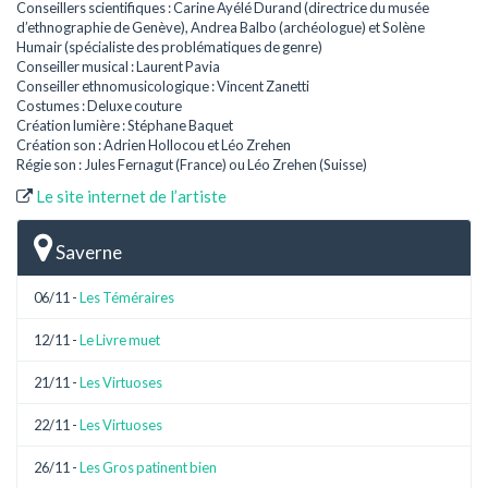
Conseillers scientifiques : Carine Ayélé Durand (directrice du musée
d’ethnographie de Genève), Andrea Balbo (archéologue) et Solène
Humair (spécialiste des problématiques de genre)
Conseiller musical : Laurent Pavia
Conseiller ethnomusicologique : Vincent Zanetti
Costumes : Deluxe couture
Création lumière : Stéphane Baquet
Création son : Adrien Hollocou et Léo Zrehen
Régie son : Jules Fernagut (France) ou Léo Zrehen (Suisse)
Le site internet de l’artiste
Saverne
06/11 -
Les Téméraires
12/11 -
Le Livre muet
21/11 -
Les Virtuoses
22/11 -
Les Virtuoses
26/11 -
Les Gros patinent bien