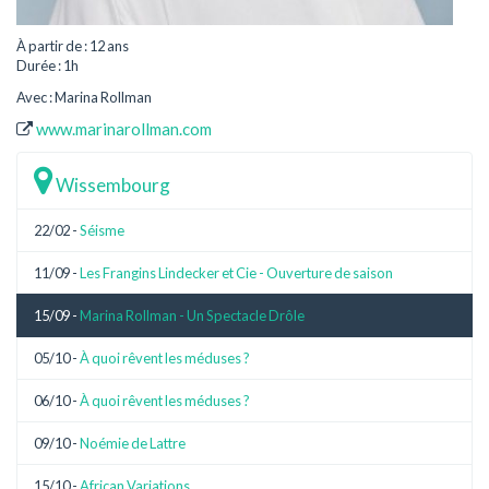
À partir de : 12 ans
Durée : 1h
Avec : Marina Rollman
www.marinarollman.com
Wissembourg
22/02 -
Séisme
11/09 -
Les Frangins Lindecker et Cie - Ouverture de saison
15/09 -
Marina Rollman - Un Spectacle Drôle
05/10 -
À quoi rêvent les méduses ?
06/10 -
À quoi rêvent les méduses ?
09/10 -
Noémie de Lattre
15/10 -
African Variations