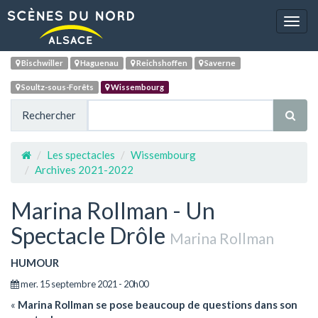
Navig
Bischwiller
Haguenau
Reichshoffen
Saverne
Soultz-sous-Forêts
Wissembourg
Rechercher
Les spectacles
Wissembourg
Archives 2021-2022
Marina Rollman - Un
Spectacle Drôle
Marina Rollman
HUMOUR
mer. 15 septembre 2021 - 20h00
«
Marina Rollman se pose beaucoup de questions dans son