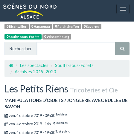
Navig
Bischwiller
Haguenau
Reichshoffen
Saverne
Soultz-sous-Forêts
Wissembourg
Rechercher
Les spectacles
Soultz-sous-Forêts
Archives 2019-2020
Les Petits Riens
Tricoteries et Cie
MANIPULATIONS D’OBJETS / JONGLERIE AVEC BULLES DE
SAVON
Scolaires
ven. 4 octobre 2019 - 09h30
Scolaires
ven. 4 octobre 2019 - 14h15
Tout public
ven. 4 octobre 2019 - 19h30