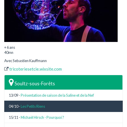
+ 6 ans
40mn
Avec Sebastien Kauffmann
tricoteriesetcie.wixsite.com
Soultz-sous-Forêts
13/09 -
Présentation de saison de la Saline et de la Nef
04/10 -
Les Petits Riens
15/11 -
Michaël Hirsch - Pourquoi ?