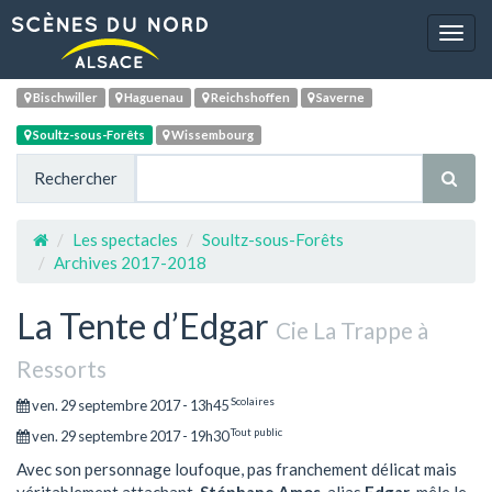
Navig
Bischwiller
Haguenau
Reichshoffen
Saverne
Soultz-sous-Forêts
Wissembourg
Rechercher
Les spectacles
Soultz-sous-Forêts
Archives 2017-2018
La Tente d’Edgar
Cie La Trappe à
Ressorts
Scolaires
ven. 29 septembre 2017 - 13h45
Tout public
ven. 29 septembre 2017 - 19h30
Avec son personnage loufoque, pas franchement délicat mais
véritablement attachant,
Stéphane Amos
, alias
Edgar
, mêle le