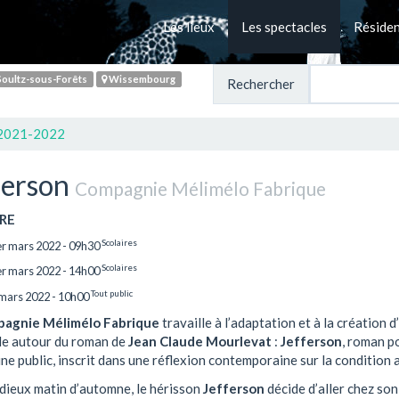
Les lieux
Les spectacles
Réside
oultz-sous-Forêts
Wissembourg
Rechercher
 2021-2022
ferson
Compagnie Mélimélo Fabrique
RE
Scolaires
er mars 2022 - 09h30
Scolaires
er mars 2022 - 14h00
Tout public
 mars 2022 - 10h00
pagnie Mélimélo Fabrique
travaille à l’adaptation et à la création d
le autour du roman de
Jean Claude Mourlevat
:
Jefferson
, roman po
ne public, inscrit dans une réflexion contemporaine sur la condition 
adieux matin d’automne, le hérisson
Jefferson
décide d’aller chez son