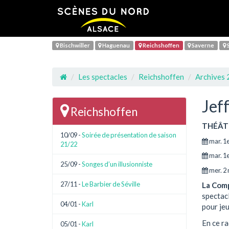
Bischwiller
Haguenau
Reichshoffen
Saverne
S
Les spectacles
Reichshoffen
Archives
Jef
Reichshoffen
THÉÂT
10/09 -
Soirée de présentation de saison
mar. 1
21/22
mar. 1
25/09 -
Songes d’un illusionniste
mer. 2
27/11 -
Le Barbier de Séville
La Com
spectac
04/01 -
Karl
pour jeu
En ce r
05/01 -
Karl