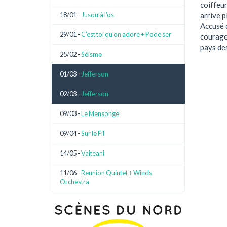
coiffeur
arrive p
18/01 -
Jusqu’à l’os
Accusé d
29/01 -
C’est toi qu’on adore + Pode ser
courage,
pays de
25/02 -
Séisme
01/03 -
Jefferson
02/03 -
Jefferson
09/03 -
Le Mensonge
09/04 -
Sur le Fil
14/05 -
Vaiteani
11/06 -
Reunion Quintet + Winds
Orchestra