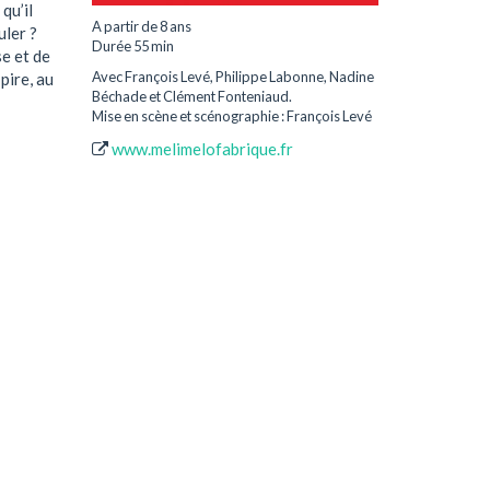
qu’il
A partir de 8 ans
uler ?
Durée 55 min
se et de
Avec François Levé, Philippe Labonne, Nadine
pire, au
Béchade et Clément Fonteniaud.
Mise en scène et scénographie : François Levé
www.melimelofabrique.fr