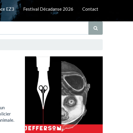
nce EZ3
Festival Décadanse 2026
Contact
’un
licier
animale.