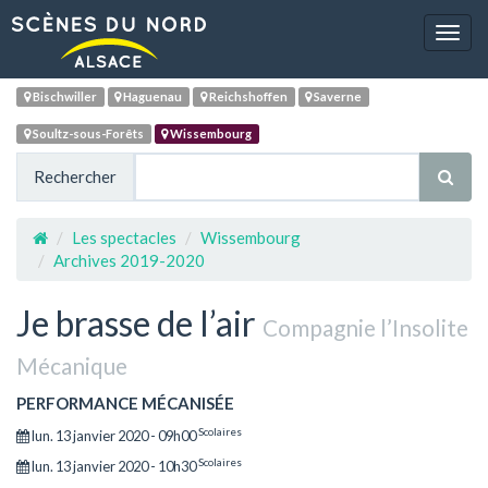
Navig
Bischwiller
Haguenau
Reichshoffen
Saverne
Soultz-sous-Forêts
Wissembourg
Rechercher
Les spectacles
Wissembourg
Archives 2019-2020
Je brasse de l’air
Compagnie l’Insolite
Mécanique
PERFORMANCE MÉCANISÉE
Scolaires
lun. 13 janvier 2020 - 09h00
Scolaires
lun. 13 janvier 2020 - 10h30