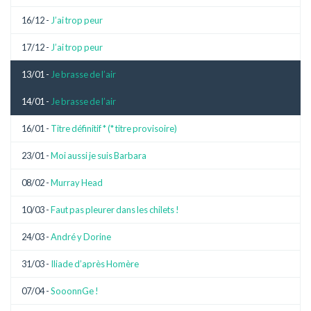
16/12 -
J’ai trop peur
17/12 -
J’ai trop peur
13/01 -
Je brasse de l’air
14/01 -
Je brasse de l’air
16/01 -
Titre définitif * (* titre provisoire)
23/01 -
Moi aussi je suis Barbara
08/02 -
Murray Head
10/03 -
Faut pas pleurer dans les chilets !
24/03 -
André y Dorine
31/03 -
Iliade d’après Homère
07/04 -
SooonnGe !