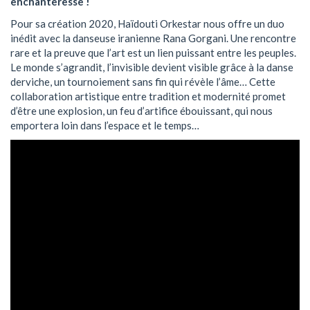
enchanteresse !
Pour sa création 2020, Haïdouti Orkestar nous offre un duo
inédit avec la danseuse iranienne Rana Gorgani. Une rencontre
rare et la preuve que l’art est un lien puissant entre les peuples.
Le monde s’agrandit, l’invisible devient visible grâce à la danse
derviche, un tournoiement sans fin qui révèle l’âme… Cette
collaboration artistique entre tradition et modernité promet
d’être une explosion, un feu d’artifice ébouissant, qui nous
emportera loin dans l’espace et le temps…