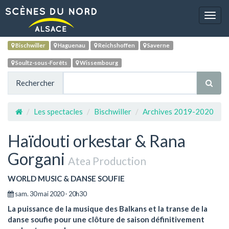
Navig
Bischwiller
Haguenau
Reichshoffen
Saverne
Soultz-sous-Forêts
Wissembourg
Rechercher
Les spectacles
Bischwiller
Archives 2019-2020
Haïdouti orkestar & Rana
Gorgani
Atea Production
WORLD MUSIC & DANSE SOUFIE
sam. 30 mai 2020 - 20h30
La puissance de la musique des Balkans et la transe de la
danse soufie pour une clôture de saison définitivement