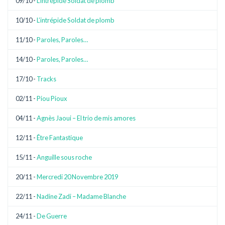
09/10 -
L’intrépide Soldat de plomb
10/10 -
L’intrépide Soldat de plomb
11/10 -
Paroles, Paroles…
14/10 -
Paroles, Paroles…
17/10 -
Tracks
02/11 -
Piou Pioux
04/11 -
Agnès Jaoui – El trio de mis amores
12/11 -
Être Fantastique
15/11 -
Anguille sous roche
20/11 -
Mercredi 20 Novembre 2019
22/11 -
Nadine Zadi – Madame Blanche
24/11 -
De Guerre