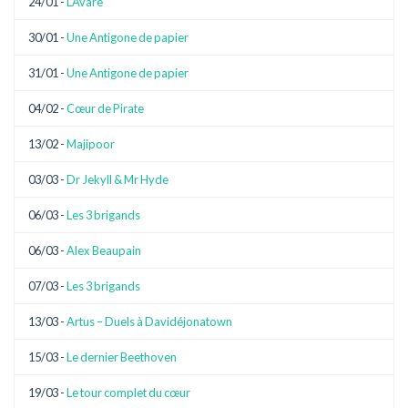
24/01 -
L’Avare
30/01 -
Une Antigone de papier
31/01 -
Une Antigone de papier
04/02 -
Cœur de Pirate
13/02 -
Majipoor
03/03 -
Dr Jekyll & Mr Hyde
06/03 -
Les 3 brigands
06/03 -
Alex Beaupain
07/03 -
Les 3 brigands
13/03 -
Artus – Duels à Davidéjonatown
15/03 -
Le dernier Beethoven
19/03 -
Le tour complet du cœur