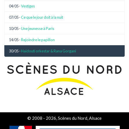
04/05 -
Vestiges
07/05 -
Ce que le jour doit à la nuit
10/05 -
Une jeunesse à Paris
14/05 -
Rejoindre le papillon
30/05 -
Haïdouti orkestar & Rana Gorgani
© 2008 - 2026, Scènes du Nord, Alsace