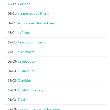
15/12 -
Collision
05/01 -
Les possédés d’Illfurth
09/01 -
À quoi rêvent les méduses ?
13/01 -
La Bajon
19/01 -
Cowboy ou indien ?
24/01 -
Silent Poets
03/03 -
L’Eau Douce
04/03 -
L’Eau Douce
16/03 -
Derviche
19/03 -
Quatuor Phantasy
21/03 -
Ziguilé
27/03 -
La Reproduction des Fougères