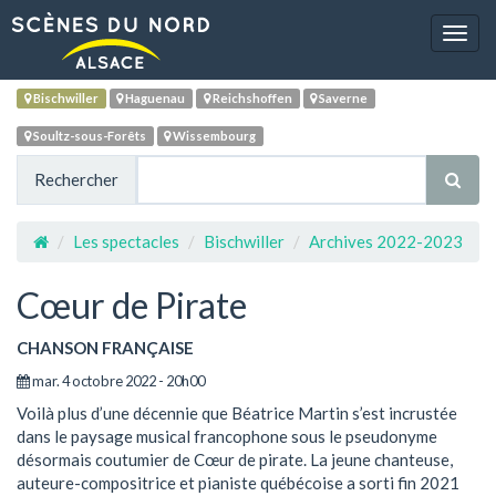
Navig
Bischwiller
Haguenau
Reichshoffen
Saverne
Soultz-sous-Forêts
Wissembourg
Rechercher
Les spectacles
Bischwiller
Archives 2022-2023
Cœur de Pirate
CHANSON FRANÇAISE
mar. 4 octobre 2022 - 20h00
Voilà plus d’une décennie que Béatrice Martin s’est incrustée
dans le paysage musical francophone sous le pseudonyme
désormais coutumier de Cœur de pirate. La jeune chanteuse,
auteure-compositrice et pianiste québécoise a sorti fin 2021