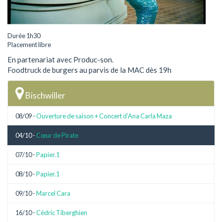
Durée 1h30
Placement libre
En partenariat avec Produc-son.
Foodtruck de burgers au parvis de la MAC dès 19h
Bischwiller
08/09 -
Ouverture de saison + Concert d’Ana Carla Maza
04/10 -
Cœur de Pirate
07/10 -
Papier.1
08/10 -
Papier.1
09/10 -
Marcel Cara
16/10 -
Cédric Tiberghien