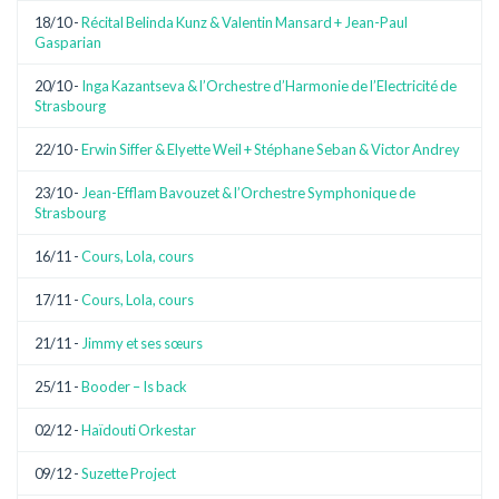
18/10 -
Récital Belinda Kunz & Valentin Mansard + Jean-Paul
Gasparian
20/10 -
Inga Kazantseva & l’Orchestre d’Harmonie de l’Electricité de
Strasbourg
22/10 -
Erwin Siffer & Elyette Weil + Stéphane Seban & Victor Andrey
23/10 -
Jean-Efflam Bavouzet & l’Orchestre Symphonique de
Strasbourg
16/11 -
Cours, Lola, cours
17/11 -
Cours, Lola, cours
21/11 -
Jimmy et ses sœurs
25/11 -
Booder – Is back
02/12 -
Haïdouti Orkestar
09/12 -
Suzette Project