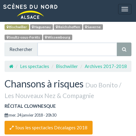
Navig
Bischwiller
Haguenau
Reichshoffen
Saverne
Soultz-sous-Forêts
Wissembourg
Rechercher
Les spectacles
Bischwiller
Archives 2017-2018
Chansons à risques
Duo Bonito /
Les Nouveaux Nez & Compagnie
RÉCITAL CLOWNESQUE
mer. 24 janvier 2018 - 20h30
Tous les spectacles Décalages 2018