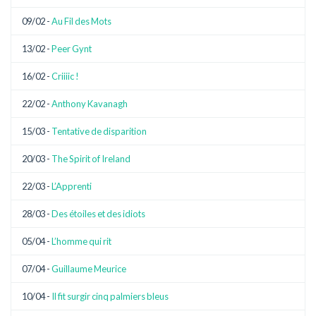
09/02 -
Au Fil des Mots
13/02 -
Peer Gynt
16/02 -
Criiiic !
22/02 -
Anthony Kavanagh
15/03 -
Tentative de disparition
20/03 -
The Spirit of Ireland
22/03 -
L’Apprenti
28/03 -
Des étoiles et des idiots
05/04 -
L’homme qui rit
07/04 -
Guillaume Meurice
10/04 -
Il fit surgir cinq palmiers bleus