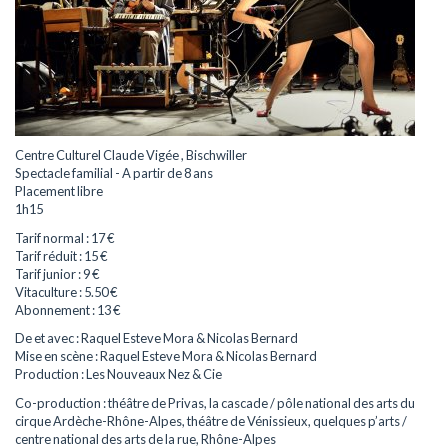
Centre Culturel Claude Vigée , Bischwiller
Spectacle familial - A partir de 8 ans
Placement libre
1h15
Tarif normal : 17 €
Tarif réduit : 15 €
Tarif junior : 9 €
Vitaculture : 5.50 €
Abonnement : 13 €
De et avec : Raquel Esteve Mora & Nicolas Bernard
Mise en scène : Raquel Esteve Mora & Nicolas Bernard
Production : Les Nouveaux Nez & Cie
Co-production : théâtre de Privas, la cascade / pôle national des arts du
cirque Ardèche-Rhône-Alpes, théâtre de Vénissieux, quelques p’arts /
centre national des arts de la rue, Rhône-Alpes