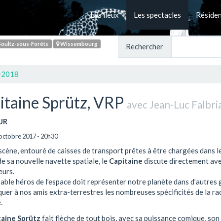
Les lieux
Les spectacles
Réside
oultz-sous-Forêts
Wissembourg
Rechercher
-2018
itaine Sprütz, VRP
avec Jean-Luc Falbri
UR
octobre 2017 - 20h30
scène, entouré de caisses de transport prêtes à être chargées dans l
e sa nouvelle navette spatiale, le
Capitaine
discute directement ave
eurs.
gable héros de l’espace doit représenter notre planète dans d’autres 
quer à nos amis extra-terrestres les nombreuses spécificités de la ra
.
taine Sprütz
fait flèche de tout bois, avec sa puissance comique, son