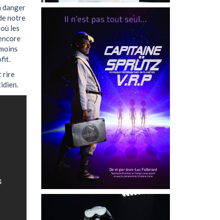
en danger
de notre
 où les
 encore
 moins
fit.
t rire
idien.