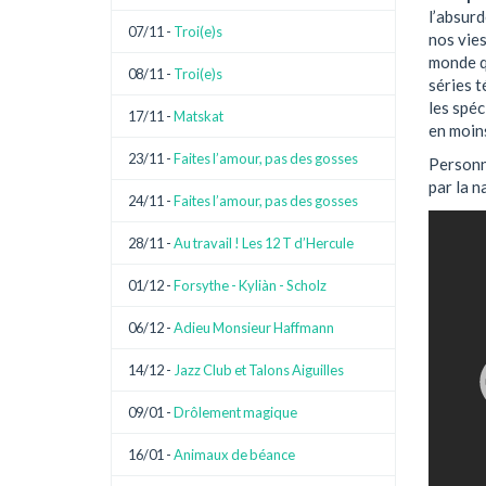
l’absurd
07/11 -
Troi(e)s
nos vies
monde qu
08/11 -
Troi(e)s
séries t
les spé
17/11 -
Matskat
en moin
23/11 -
Faites l’amour, pas des gosses
Personn
par la n
24/11 -
Faites l’amour, pas des gosses
28/11 -
Au travail ! Les 12 T d’Hercule
01/12 -
Forsythe - Kyliàn - Scholz
06/12 -
Adieu Monsieur Haffmann
14/12 -
Jazz Club et Talons Aiguilles
09/01 -
Drôlement magique
16/01 -
Animaux de béance