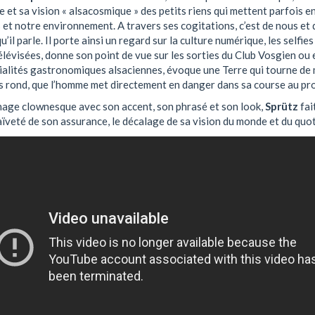
e et sa vision « alsacosmique » des petits riens qui mettent parfois 
 et notre environnement. A travers ses cogitations, c’est de nous et 
’il parle. Il porte ainsi un regard sur la culture numérique, les selfies
élévisées, donne son point de vue sur les sorties du Club Vosgien ou
cialités gastronomiques alsaciennes, évoque une Terre qui tourne de
s rond, que l’homme met directement en danger dans sa course au pro
age clownesque avec son accent, son phrasé et son look,
Sprütz
fai
aïveté de son assurance, le décalage de sa vision du monde et du quot