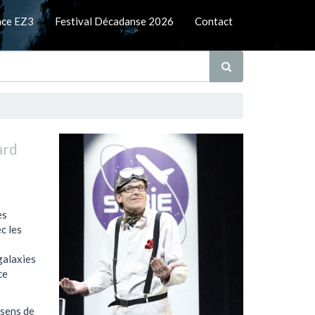
nce EZ3
Festival Décadanse 2026
Contact
ard
es
c les
galaxies
ce
 sens de