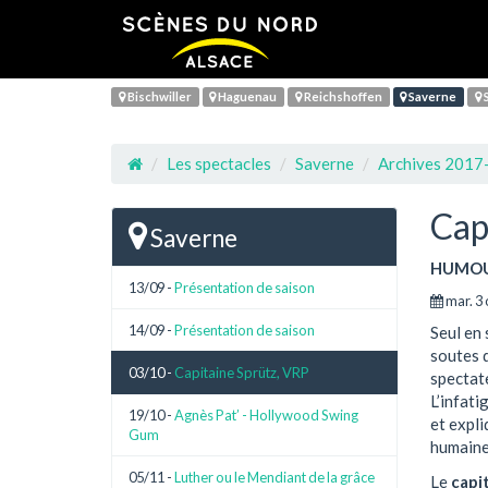
Bischwiller
Haguenau
Reichshoffen
Saverne
S
Les spectacles
Saverne
Archives 2017
Cap
Saverne
HUMO
13/09 -
Présentation de saison
mar. 3 
14/09 -
Présentation de saison
Seul en 
soutes d
03/10 -
Capitaine Sprütz, VRP
spectat
L’infati
19/10 -
Agnès Pat’ - Hollywood Swing
et expli
Gum
humaine
05/11 -
Luther ou le Mendiant de la grâce
Le
capi