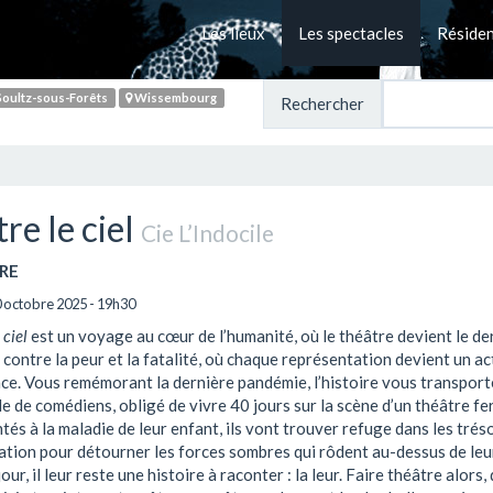
Les lieux
Les spectacles
Réside
oultz-sous-Forêts
Wissembourg
Rechercher
re le ciel
Cie L’Indocile
RE
 octobre 2025 - 19h30
 ciel
est un voyage au cœur de l’humanité, où le théâtre devient le de
contre la peur et la fatalité, où chaque représentation devient un ac
ce. Vous remémorant la dernière pandémie, l’histoire vous transport
e de comédiens, obligé de vivre 40 jours sur la scène d’un théâtre fe
és à la maladie de leur enfant, ils vont trouver refuge dans les trés
ation pour détourner les forces sombres qui rôdent au-dessus de leur
our, il leur reste une histoire à raconter : la leur. Faire théâtre alors,