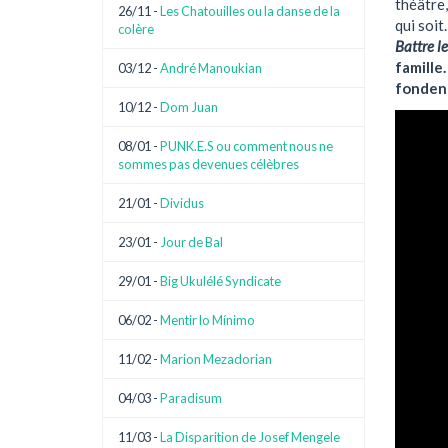
théâtre,
26/11 -
Les Chatouilles ou la danse de la
qui soit.
colère
Battre le
famille.
03/12 -
André Manoukian
fondent
10/12 -
Dom Juan
08/01 -
PUNK.E.S ou comment nous ne
sommes pas devenues célèbres
21/01 -
Dividus
23/01 -
Jour de Bal
29/01 -
Big Ukulélé Syndicate
06/02 -
Mentir lo Mínimo
11/02 -
Marion Mezadorian
04/03 -
Paradisum
11/03 -
La Disparition de Josef Mengele