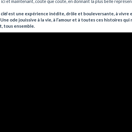
 ici et maintenant, coûte que coûte, en donnant la plus belle représe
 ciel
est une expérience inédite, drôle et bouleversante, à vivre 
 Une ode jouissive à la vie, à l’amour et à toutes ces histoires qui
, tous ensemble.