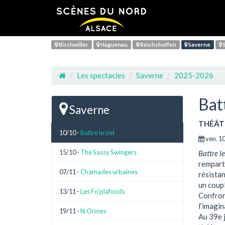
Bischwiller
Haguenau
Reichshoffen
Saverne
S
Les spectacles
Saverne
2025-2026
Batt
Saverne
THÉÂT
10/10 -
Battre le ciel
ven. 10
15/10 -
The Sassy Swingers
Battre le
rempart 
07/11 -
Chamades urbaines
résistan
un coupl
13/11 -
Les Fo’plafonds
Confront
l’imagin
19/11 -
N.Ormes
Au 39e j