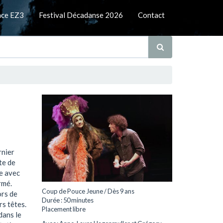
nce EZ3
Festival Décadanse 2026
Contact
rnier
te de
e avec
rmé.
Coup de Pouce Jeune / Dès 9 ans
ors de
Durée : 50 minutes
s têtes.
Placement libre
 dans le