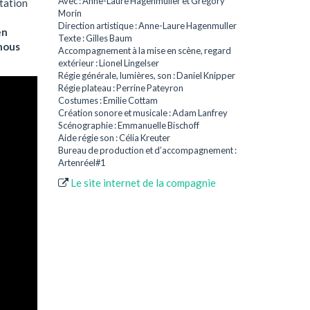
Avec : Anne-Laure Hagenmuller et Grégory
ntation
Morin
Direction artistique : Anne-Laure Hagenmuller
en
Texte : Gilles Baum
 nous
Accompagnement à la mise en scène, regard
extérieur : Lionel Lingelser
Régie générale, lumières, son : Daniel Knipper
Régie plateau : Perrine Pateyron
Costumes : Emilie Cottam
Création sonore et musicale : Adam Lanfrey
Scénographie : Emmanuelle Bischoff
Aide régie son : Célia Kreuter
Bureau de production et d’accompagnement :
Artenréel#1
Le site internet de la compagnie