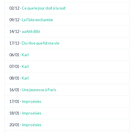
02/12 -
Ce que le jour doit à la nuit
09/12 -
La Flûte enchantée
14/12 -
aaAhh Bibi
17/12 -
Du rêve que fût ma vie
06/01 -
Karl
07/01 -
Karl
08/01 -
Karl
16/01 -
Une jeunesse à Paris
17/01 -
Improésies
18/01 -
Improésies
20/01 -
Improésies