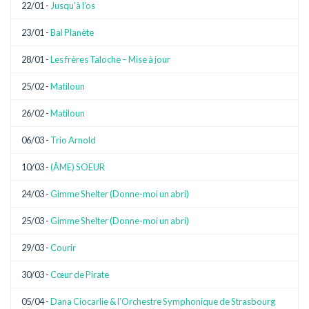
22/01 -
Jusqu’à l’os
23/01 -
Bal Planète
28/01 -
Les frères Taloche – Mise à jour
25/02 -
Matiloun
26/02 -
Matiloun
06/03 -
Trio Arnold
10/03 -
(ÂME) SOEUR
24/03 -
Gimme Shelter (Donne-moi un abri)
25/03 -
Gimme Shelter (Donne-moi un abri)
29/03 -
Courir
30/03 -
Cœur de Pirate
05/04 -
Dana Ciocarlie & l’Orchestre Symphonique de Strasbourg