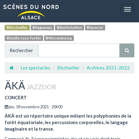
Navig
Bischwiller
Haguenau
Reichshoffen
Saverne
Soultz-sous-Forêts
Wissembourg
Rechercher
Les spectacles
Bischwiller
Archives 2021-2022
ÄKÄ
JAZZDOR
CONCERT
jeu. 18 novembre 2021 - 20h00
ÄKÄ est un répertoire unique mêlant les polyphonies de la
forêt équatoriale, les percussions corporelles, le langage
imaginaire et la transe.
Composé de 2 percussionnistes aka et six voix dont trois