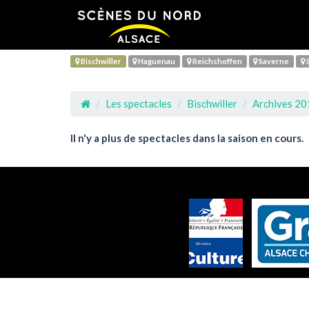
Bischwiller
Haguenau
Reichshoffen
Saverne
S
Les spectacles
Bischwiller
Archives 2
Il n'y a plus de spectacles dans la saison en cours.