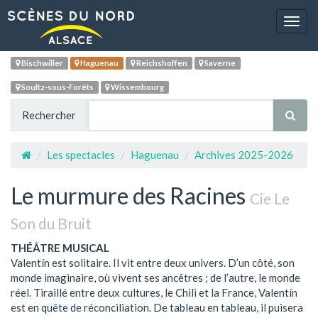
Navig
Bischwiller
Haguenau
Reichshoffen
Saverne
Soultz-sous-Forêts
Wissembourg
Rechercher
Les spectacles
Haguenau
Archives 2025-2026
Le murmure des Racines
Cie Le
Son du Bruit
THÉÂTRE MUSICAL
Valentín est solitaire. Il vit entre deux univers. D’un côté, son
monde imaginaire, où vivent ses ancêtres ; de l’autre, le monde
réel. Tiraillé entre deux cultures, le Chili et la France, Valentín
est en quête de réconciliation. De tableau en tableau, il puisera